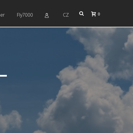
0
er
Fly7000
CZ
 –