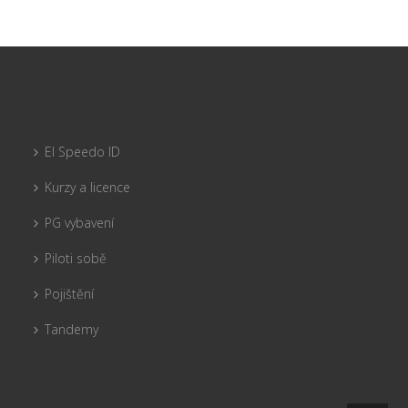
El Speedo ID
Kurzy a licence
PG vybavení
Piloti sobě
Pojištění
Tandemy