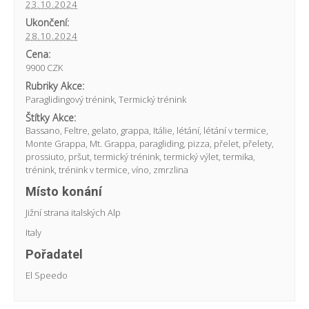
23.10.2024
Ukončení:
28.10.2024
Cena:
9900 CZK
Rubriky Akce:
Paraglidingový trénink
,
Termický trénink
Štítky Akce:
Bassano
,
Feltre
,
gelato
,
grappa
,
Itálie
,
létání
,
létání v termice
,
Monte Grappa
,
Mt. Grappa
,
paragliding
,
pizza
,
přelet
,
přelety
,
prossiuto
,
pršut
,
termický trénink
,
termický výlet
,
termika
,
trénink
,
trénink v termice
,
víno
,
zmrzlina
Místo konání
Jižní strana italských Alp
Italy
Pořadatel
El Speedo