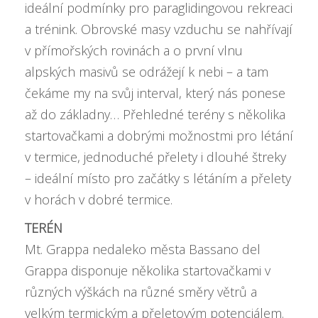
ideální podmínky pro paraglidingovou rekreaci
a trénink. Obrovské masy vzduchu se nahřívají
v přímořských rovinách a o první vlnu
alpských masivů se odrážejí k nebi – a tam
čekáme my na svůj interval, který nás ponese
až do základny… Přehledné terény s několika
startovačkami a dobrými možnostmi pro létání
v termice, jednoduché přelety i dlouhé štreky
– ideální místo pro začátky s létáním a přelety
v horách v dobré termice.
TERÉN
Mt. Grappa nedaleko města Bassano del
Grappa disponuje několika startovačkami v
různých výškách na různé směry větrů a
velkým termickým a přeletovým potenciálem.