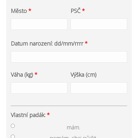
Město
*
PSČ
*
Datum narození: dd/mm/rrrr
*
Váha (kg)
*
Výška (cm)
Vlastní padák:
*
mám.
nemám, chci půjčit.