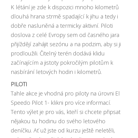
K létání je zde k dispozici mnoho kilometrů
dlouhá hrana strmě spadající k jihu a tedy i
dobře nasluněná a termicky aktivní. Piloti
doslova z celé Evropy sem od časného jara
přijíždějí zahájit sezónu a na podzim, aby si ji
prodloužili. Čitelný terén dodává klidu
začínajícím a jistoty pokročilým pilotům k
nasbírání letových hodin i kilometrů.
PILOTI
Tahle akce je vhodná pro piloty na úrovni
El
Speedo Pilot 1- klikni pro více informací
.
Tento výlet je pro vás, kteří si chcete připsat
nějakou tu hodinu do svého letového
deníčku. Ať už jste od kurzu ještě neletěli,