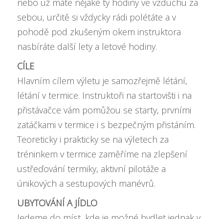
nebo už máte nějaké ty hodiny ve vzduchu za
sebou, určitě si vždycky rádi polétáte a v
pohodě pod zkušeným okem instruktora
nasbíráte další lety a letové hodiny.
CÍLE
Hlavním cílem výletu je samozřejmě létání,
létání v termice. Instruktoři na startovišti i na
přistávačce vám pomůžou se starty, prvními
zatáčkami v termice i s bezpečným přistáním.
Teoreticky i prakticky se na výletech za
tréninkem v termice zaměříme na zlepšení
ustřeďování termiky, aktivní pilotáže a
únikových a sestupových manévrů.
UBYTOVÁNÍ A JÍDLO
Jedeme do míst, kde je možné bydlet jednak v