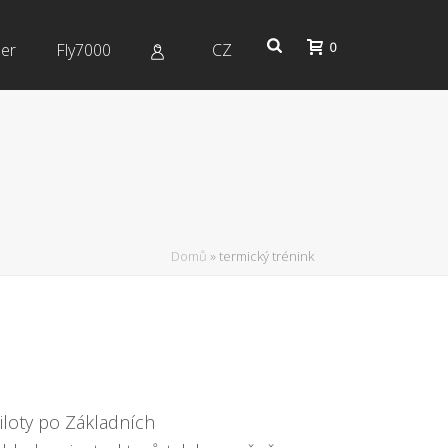
0
er
Fly7000
CZ
Domů
»
termický trénink
iloty po Základních