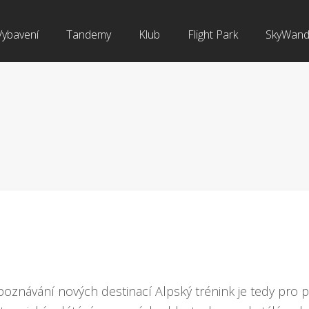
Vybavení
Tandemy
Klub
Flight Park
SkyWand
oznávání nových destinací Alpský trénink je tedy pro p