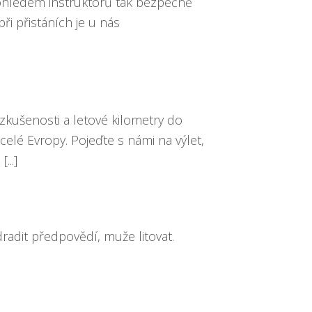
 dohledem instruktorů tak bezpečně
i přistáních je u nás
zkušenosti a letové kilometry do
 celé Evropy. Pojeďte s námi na výlet,
...]
radit předpovědí, muže litovat.