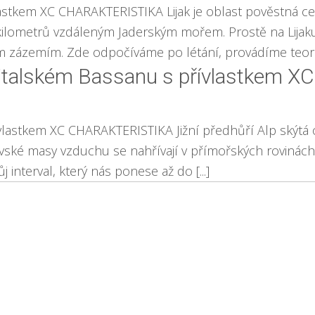
řívlastkem XC CHARAKTERISTIKA Lijak je oblast pověstn
lometrů vzdáleným Jaderským mořem. Prostě na Lijaku s
ým zázemím. Zde odpočíváme po létání, provádíme teoret
v italském Bassanu s přívlastkem XC
řívlastkem XC CHARAKTERISTIKA Jižní předhůří Alp skýtá
ovské masy vzduchu se nahřívají v přímořských rovinách
 interval, který nás ponese až do [...]