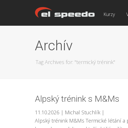
Kurzy
Archív
Tag Archives for: "termický trénink"
Alpský trénink s M&Ms
11.10.2026
| Michal Stuchlík
|
Alpský trénink M&Ms Termické létání a p