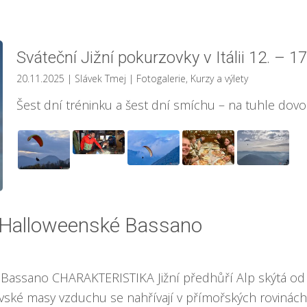
Sváteční Jižní pokurzovky v Itálii 12. – 1
20.11.2025
| Slávek Tmej
|
Fotogalerie
,
Kurzy a výlety
Šest dní tréninku a šest dní smíchu – na tuhle dovol
 a Halloweenské Bassano
é Bassano CHARAKTERISTIKA Jižní předhůří Alp skýtá od
ovské masy vzduchu se nahřívají v přímořských rovinách