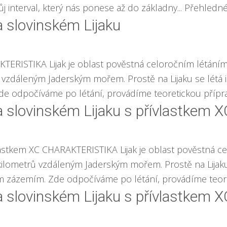
 interval, který nás ponese až do základny... Přehledné [
a slovinském Lijaku
RAKTERISTIKA Lijak je oblast pověstná celoročním lét
zdáleným Jaderským mořem. Prostě na Lijaku se létá i 
e odpočíváme po létání, provádíme teoretickou příprav
na slovinském Lijaku s přívlastkem 
řívlastkem XC CHARAKTERISTIKA Lijak je oblast pověstn
lometrů vzdáleným Jaderským mořem. Prostě na Lijaku s
ým zázemím. Zde odpočíváme po létání, provádíme teoret
na slovinském Lijaku s přívlastkem 