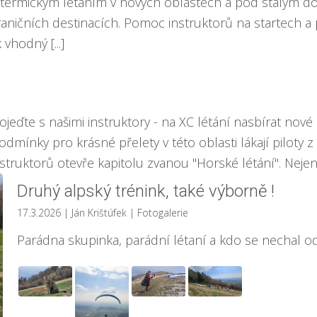
t s termickým létáním v nových oblastech a pod stálým
ničních destinacích. Pomoc instruktorů na startech a př
vhodný [...]
te s našimi instruktory - na XC létání nasbírat nové 
podmínky pro krásné přelety v této oblasti lákají piloty z
uktorů otevře kapitolu zvanou "Horské létání". Nejen [
Druhý alpský trénink, také výborně !
17.3.2026
| Ján Krištúfek
|
Fotogalerie
Parádna skupinka, parádní létaní a kdo se nechal od