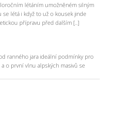
á celoročním létáním umožněném silným
e létá i když to už o kousek jinde
ickou přípravu před dalším [...]
 od ranného jara ideální podmínky pro
 a o první vlnu alpských masivů se