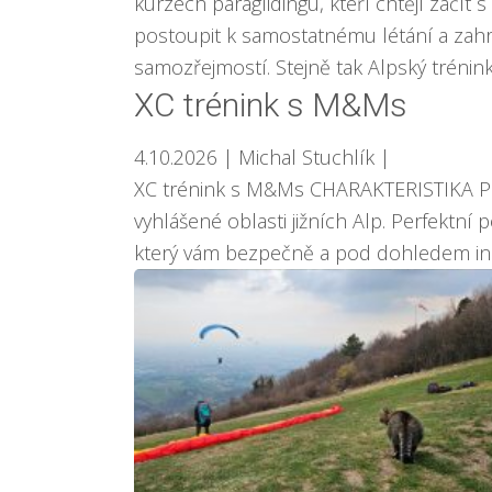
kurzech paraglidingu, kteří chtějí začí
postoupit k samostatnému létání a zahra
samozřejmostí. Stejně tak Alpský trénink 
XC trénink s M&Ms
4.10.2026
| Michal Stuchlík
|
XC trénink s M&Ms CHARAKTERISTIKA Pojeď
vyhlášené oblasti jižních Alp. Perfektní 
který vám bezpečně a pod dohledem instr