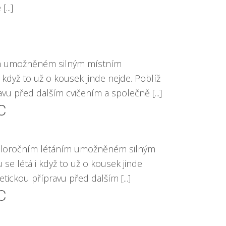
...]
áním umožněném silným místním
když to už o kousek jinde nejde. Poblíž
u před dalším cvičením a společně [...]
XC
á celoročním létáním umožněném silným
e létá i když to už o kousek jinde
ickou přípravu před dalším [...]
XC