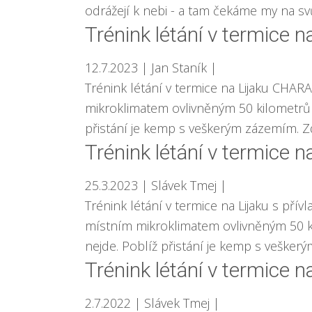
odrážejí k nebi - a tam čekáme my na svůj
Trénink létání v termice n
12.7.2023
| Jan Staník
|
Trénink létání v termice na Lijaku CHA
mikroklimatem ovlivněným 50 kilometrů v
přistání je kemp s veškerým zázemím. Zd
Trénink létání v termice 
25.3.2023
| Slávek Tmej
|
Trénink létání v termice na Lijaku s p
místním mikroklimatem ovlivněným 50 ki
nejde. Poblíž přistání je kemp s vešker
Trénink létání v termice 
2.7.2022
| Slávek Tmej
|