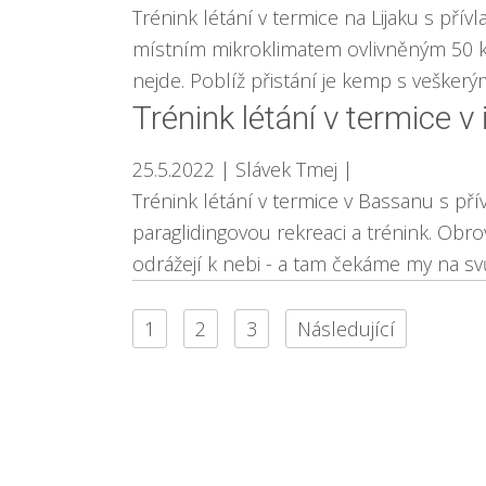
Trénink létání v termice na Lijaku s p
místním mikroklimatem ovlivněným 50 ki
nejde. Poblíž přistání je kemp s vešker
Trénink létání v termice 
25.5.2022
| Slávek Tmej
|
Trénink létání v termice v Bassanu s p
paraglidingovou rekreaci a trénink. Obr
odrážejí k nebi - a tam čekáme my na svůj
1
2
3
Následující