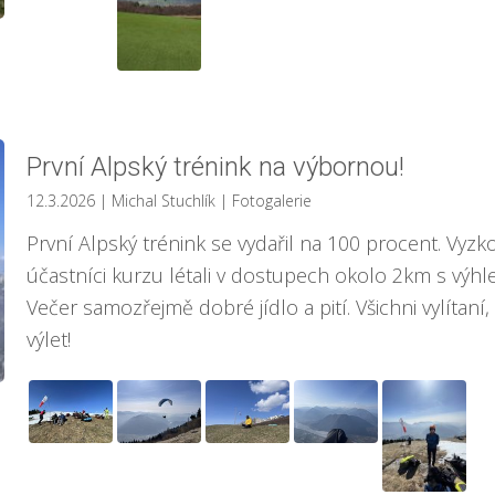
První Alpský trénink na výbornou!
12.3.2026
| Michal Stuchlík
|
Fotogalerie
První Alpský trénink se vydařil na 100 procent. Vyzko
účastníci kurzu létali v dostupech okolo 2km s výh
Večer samozřejmě dobré jídlo a pití. Všichni vylítan
výlet!