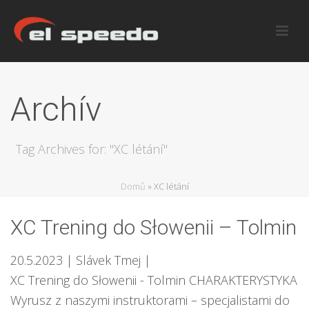
Archív
Tag Archives for: "XC létání"
Domů
»
XC létání
XC Trening do Słowenii – Tolmin
20.5.2023
| Slávek Tmej
|
XC Trening do Słowenii - Tolmin CHARAKTERYSTYKA
Wyrusz z naszymi instruktorami – specjalistami do