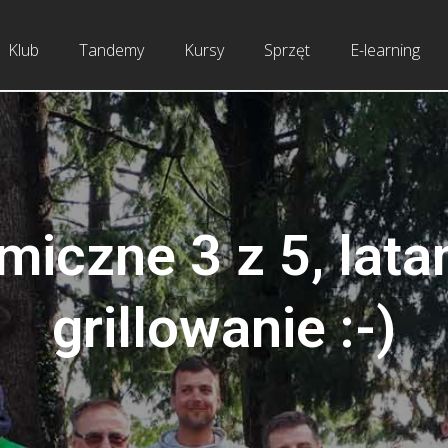
Klub
Tandemy
Kursy
Sprzęt
E-learning
miczne 3 z 5, latan
grillowanie :-)