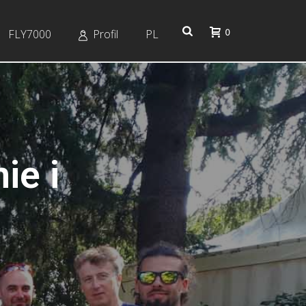
0
FLY7000
Profil
PL
ie i