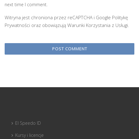
next time I comment.
Witryna jest chroniona przez reCAPTCHA i Google
Politykę
Prywatności
oraz obowiązują
Warunki Korzystania z Usługi
.
El Speedo ID
Kursy i licencje