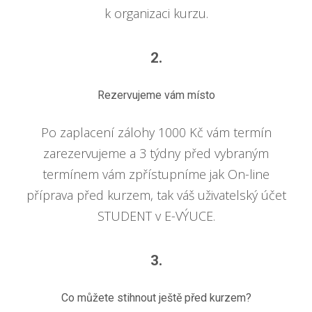
k organizaci kurzu.
2.
Rezervujeme vám místo
Po zaplacení zálohy 1000 Kč vám termín
zarezervujeme a 3 týdny před vybraným
termínem vám zpřístupníme jak On-line
příprava před kurzem, tak váš uživatelský účet
STUDENT v E-VÝUCE.
3.
Co můžete stihnout ještě před kurzem?