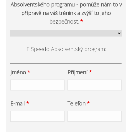
Absolventského programu - pomůže nám to v
přípravě na váš trénink a zvýší to jeho
bezpečnost.
*
ElSpeedo Absolventský program:
Jméno
*
Příjmení
*
E-mail
*
Telefon
*