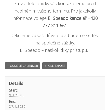
kurz a telefonicky vás kontaktujeme před
naplněním vašeho termínu. Pro jakékoliv
informace volejte
El Speedo kancelář +420
777 311 661
.
Děkujeme za vaši důvěru a a budeme se těšit
na společné zážitky.
El Speedo – náskok díky přístupu…
+ GOOGLE CALENDAR
+ ICAL EXPORT
Details
Start:
9.1.2020
End:
27.1.2020