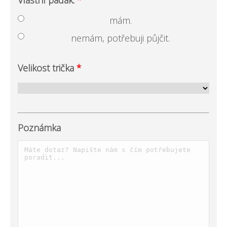
Vlastní padák:
*
mám.
nemám, potřebuji půjčit.
Velikost trička
*
Poznámka