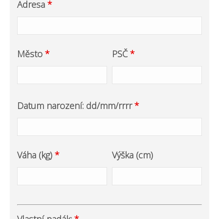
Adresa
*
Město
*
PSČ
*
Datum narození: dd/mm/rrrr
*
Váha (kg)
*
Výška (cm)