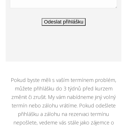
Pokud byste měli s vaším termínem problém,
můžete přihlášku do 3 týdnů před kurzem
změnit či zrušit. My vám nabídneme jiný volný
termín nebo zálohu vrátíme. Pokud odešlete
přihlášku a zálohu na rezervaci termínu
nepošlete, vedeme vás stále jako zájemce o