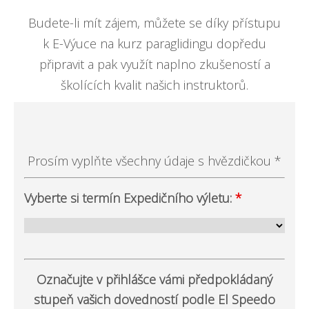
Budete-li mít zájem, můžete se díky přístupu
k E-Výuce na kurz paraglidingu dopředu
připravit a pak využít naplno zkušeností a
školících kvalit našich instruktorů.
Prosím vyplňte všechny údaje s hvězdičkou *
Vyberte si termín Expedičního výletu:
*
Označujte v přihlášce vámi předpokládaný
stupeň vašich dovedností podle El Speedo