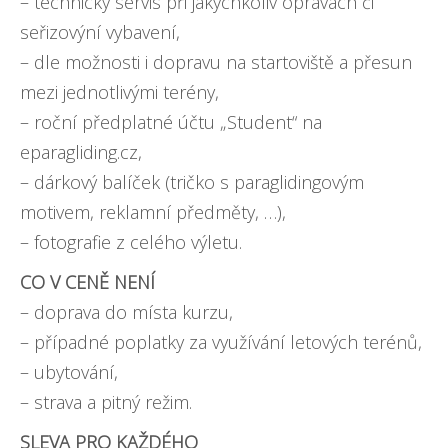
– technický servis při jakýchkoliv opravách či
seřizovýní vybavení,
– dle možnosti i dopravu na startoviště a přesun
mezi jednotlivými terény,
– roční předplatné účtu „Student“ na
eparagliding.cz,
– dárkový balíček (tričko s paraglidingovým
motivem, reklamní předměty, …),
– fotografie z celého výletu.
CO V CENĚ NENÍ
– doprava do místa kurzu,
– případné poplatky za využívání letových terénů,
– ubytování,
– strava a pitný režim.
SLEVA PRO KAŽDÉHO