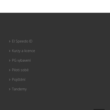
El Speedo ID
Kurzy a licence
PG vybavení
Piloti sobě
Pojištění
Tandemy