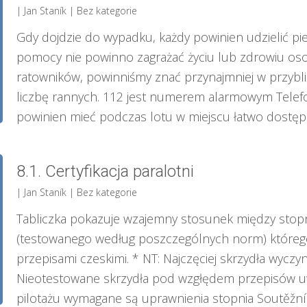
| Jan Staník
|
Bez kategorie
Gdy dojdzie do wypadku, każdy powinien udzielić pi
pomocy nie powinno zagrażać życiu lub zdrowiu os
ratowników, powinniśmy znać przynajmniej w przybliże
liczbę rannych. 112 jest numerem alarmowym Telefo
powinien mieć podczas lotu w miejscu łatwo dostępny
8.1. Certyfikacja paralotni
| Jan Staník
|
Bez kategorie
Tabliczka pokazuje wzajemny stosunek między stopnie
(testowanego według poszczególnych norm) którego
przepisami czeskimi. * NT: Najczęciej skrzydła wyczyn
Nieotestowane skrzydła pod wzgłędem przepisów uwa
pilotażu wymagane są uprawnienia stopnia Soutěžní pil