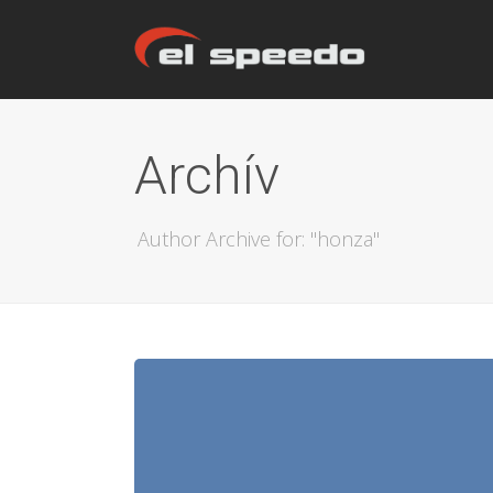
Archív
Author Archive for: "honza"