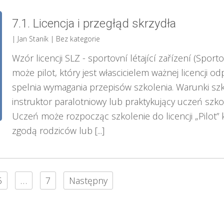
7.1. Licencja i przegłąd skrzydła
| Jan Staník
|
Bez kategorie
Wzór licencji SLZ - sportovní létající zařízení (Spor
może pilot, który jest włascicielem ważnej licencji o
spelnia wymagania przepisów szkolenia. Warunki sz
instruktor paralotniowy lub praktykujący uczeń szk
Uczeń może rozpocząc szkolenie do licencji „Pilot” kt
zgodą rodziców lub [...]
5
…
7
Następny