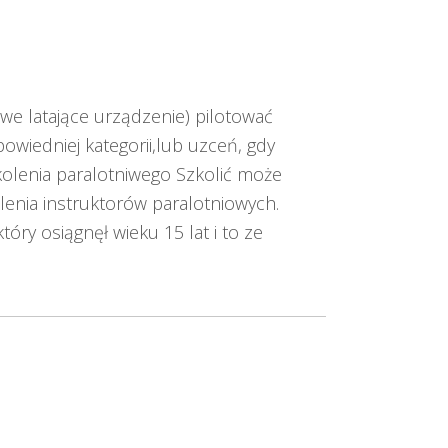
towe latające urządzenie) pilotować
dpowiedniej kategorii,lub uzceń, gdy
kolenia paralotniwego Szkolić może
olenia instruktorów paralotniowych.
óry osiągnęł wieku 15 lat i to ze