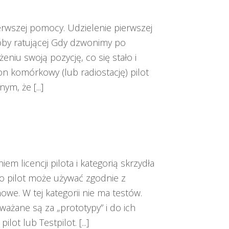
erwszej pomocy. Udzielenie pierwszej
oby ratującej Gdy dzwonimy po
niu swoją pozycję, co się stało i
n komórkowy (lub radiostację) pilot
m, że [...]
m licencji pilota i kategorią skrzydła
 pilot może używać zgodnie z
owe. W tej kategorii nie ma testów.
żane są za „prototypy” i do ich
ot lub Testpilot. [...]