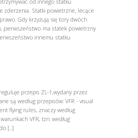
otrzymywać od innego statku
 zderzenia.. Statki powietrzne, lecące
prawo. Gdy krzyżują się tory dwóch
i, pierwszeństwo ma statek powietrzny
 pierwszeństwo innemu statku
 reguluje przepis ZL-1,wydany przez
ne są według przepisów: VFR - visual
ment flying rules, znaczy według
warunkach VFR, tzn. według
 [...]