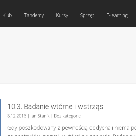
Klub
Tandemy
Kursy
Sprzęt
E-learning
10.3. Badanie wtórne i wstrząs
8.12.2016
| Jan Staník
|
Bez kategorie
Gdy poszkodowany z pewnością oddycha i niema po