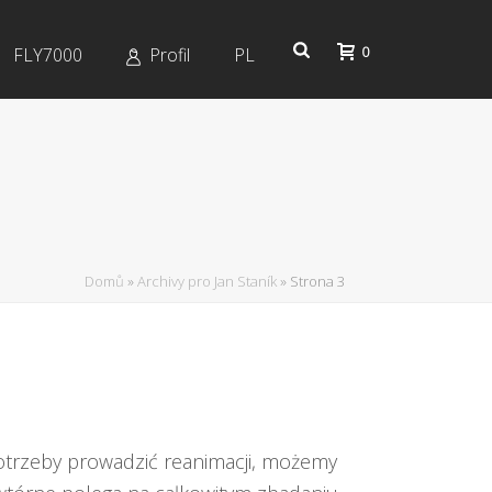
0
FLY7000
Profil
PL
Domů
»
Archivy pro Jan Staník
»
Strona 3
trzeby prowadzić reanimacji, możemy