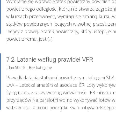
Wymijanie się wprawo Statek powietrzny powinien d
powietrznego odległośc, która nie stwarza zagrożenie
w kursach przeciwnych, wymijaja się zmianą kursu w
statków powietrznych lecących w wolnej przestrzen
lecący z prawej.. Statek powietrzny, który ustępuje
powietrznemu, jest [...]
7.2. Latanie wefług prawideł VFR
| Jan Staník
|
Bez kategorie
Prawidła latania statkami powietrznymi kategorii SLZ
LAA – Letecká amatérská asociace ČR. Loty wykonywa
flying rules, znaczy według widziałności IFR - instru
przyrządów Na paralotni wolno wykonywać lotów w 
widziałności, a to od początku świtu obywatelskiego do