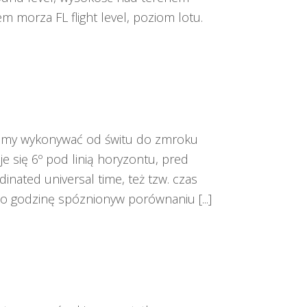
morza FL flight level, poziom lotu.
ożemy wykonywać od świtu do zmroku
e się 6º pod linią horyzontu, pred
ated universal time, też tzw. czas
 o godzinę spóznionyw porównaniu [...]