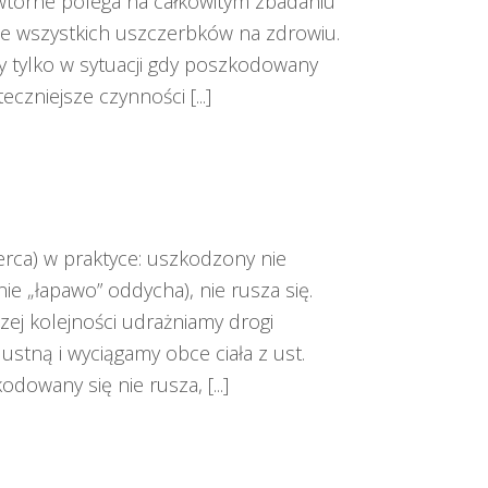
e wtórne polega na całkowitym zbadaniu
ie wszystkich uszczerbków na zdrowiu.
 tylko w sytuacji gdy poszkodowany
czniejsze czynności [...]
serca) w praktyce: uszkodzony nie
e „łapawo” oddycha), nie rusza się.
zej kolejności udrażniamy drogi
tną i wyciągamy obce ciała z ust.
owany się nie rusza, [...]