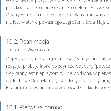
go zostawić w pozycji w której się znajduje. Badani
poszkodowanego, przy czym jego celem jest wykryc
Opatrywanie ran i zabezpieczanie złamańprowadzimy
nie jest w stanie poważnego zagrożenia życia. Najskute
10.2. Reanimacja
| Jan Staník
|
Bez kategorie
Objawy zatrzymania krążenia krwi, (zatrzymania się 
reaguje, próbuje łapać pojedyncze oddechy (potoczni
Gdy ranny jest nieprzytomny i nie oddycha, w pierws
oddechowe.Odchylamy głowę do tylu, badamy jamę us
Reanimację powinniśmy przeprowadzać, kiedy poszkod
10.1. Pierwsza pomoc