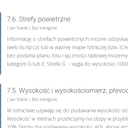
7.6. Strefy powietrzne
| Jan Staník
|
Bez kategorie
Informację o strefach powietrznych możne odzyskac
(web lis.rlp.cz) lub w ważnej mapie lotniczej (tzw. I
bez podania planu lotu i łączności radiowej możem
kategorii G lub E. Strefa G - sięga do wysokości 1000 f
7.5. Wysokość i wysokościomierz, převo
| Jan Staník
|
Bez kategorie
W lotnictwie używają się do podawania wysokości stop
Wysokość w metrach przeliczymy na stopy w przybliż
10% Skróty dla podawania wysokości: AGL above gr