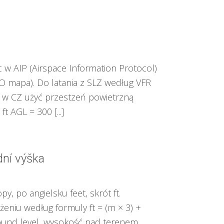
 w AIP (Airspace Information Protocol)
CAO mapa). Do latania z SLZ według VFR
y w CZ użyć przestzeń powietrzną
t AGL = 300 [...]
dní výška
y, po angielsku feet, skrót ft.
eniu według formuly ft = (m × 3) +
ound level, wysokość nad terenem