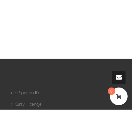
0
El Speedo ID
Kursy i licencje
PG sprzęt
Piloci dla pilotów