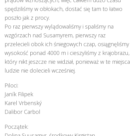
prądów wznoszących, więc całkiem dużo czasu
spędziliśmy w obłokach, dostać się tam to łatwo
poszło jak z procy.
Po raz pierwszy wylądowaliśmy i spaliśmy na
wzgórzach nad Susamyrem, pierwszy raz
przelecieli obok ich śniegowych czap, osiągnęliśmy
wysokość ponad 4000 m i cieszyliśmy z krajobrazu,
który nikt jeszcze nie widział, ponieważ w te miejsca
ludzie nie dolecieli wcześniej.
Piloci:
Janík Filipek
Karel Vrbenský
Dalibor Carbol
Początek:
Dolina Suusamyr, środkowy Kirgistan