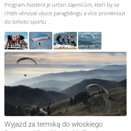
Program Asistent je určen zájemcům, kteří by se
chtěli věnovat výuce paraglidingu a více proniknout
do tohoto sportu …
Wyjazd za termiką do włoskiego