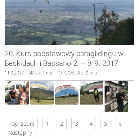
20. Kurs podstawowy paraglidingu w
Beskidach i Bassano 2. – 8. 9. 2017
11.9.2017
| Slávek Tmej
|
FOTOGALERIE
,
Škola
Poprzedni
1
2
3
4
5
6
Następny