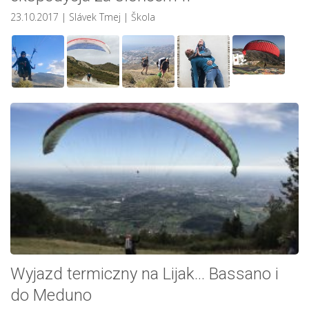
23.10.2017
| Slávek Tmej
|
Škola
Wyjazd termiczny na Lijak… Bassano i
do Meduno