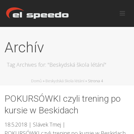
Archív
Tag Archives for: "Beskydská škola létání"
Domů
»
Beskydská škola létání
»
Strona 4
POKURSÓWKI czyli trening po
kursie w Beskidach
18.5.2018
| Slávek Tmej
|
POKURSÓWKI czyli trening po kursie w Beskidach