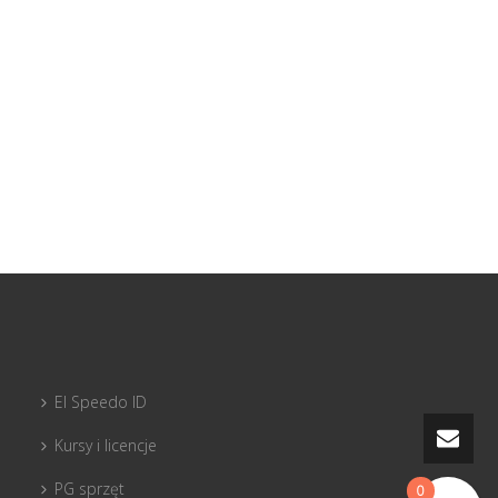
El Speedo ID
Kursy i licencje
PG sprzęt
0