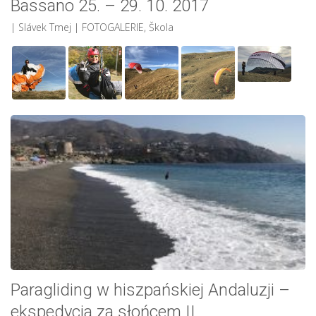
Bassano 25. – 29. 10. 2017
| Slávek Tmej
|
FOTOGALERIE
,
Škola
Paragliding w hiszpańskiej Andaluzji –
ekspedycja za słońcem II