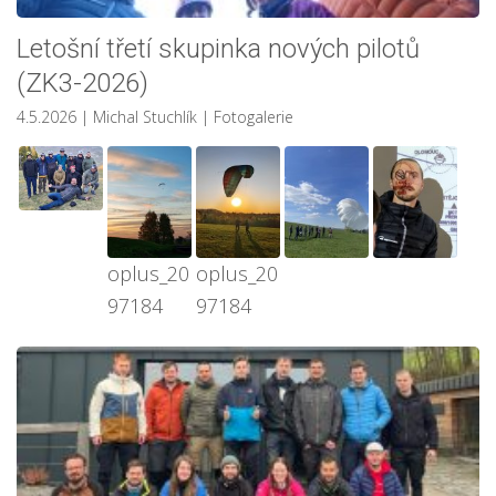
Letošní třetí skupinka nových pilotů
(ZK3-2026)
4.5.2026
| Michal Stuchlík
|
Fotogalerie
oplus_20
oplus_20
97184
97184