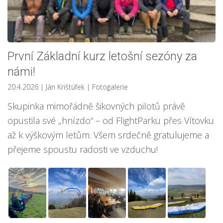
První Základní kurz letošní sezóny za
námi!
20.4.2026
| Ján Krištúfek
|
Fotogalerie
Skupinka mimořádně šikovných pilotů právě
opustila své „hnízdo“ – od FlightParku přes Vítovku
až k výškovým letům. Všem srdečně gratulujeme a
přejeme spoustu radosti ve vzduchu!