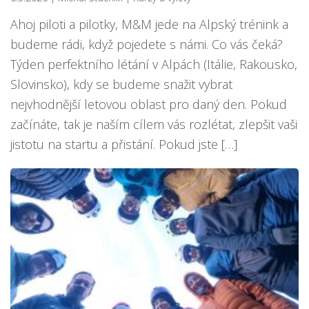
Ahoj piloti a pilotky, M&M jede na Alpský trénink a
budeme rádi, když pojedete s námi. Co vás čeká?
Týden perfektního létání v Alpách (Itálie, Rakousko,
Slovinsko), kdy se budeme snažit vybrat
nejvhodnější letovou oblast pro daný den. Pokud
začínáte, tak je naším cílem vás rozlétat, zlepšit vaši
jistotu na startu a přistání. Pokud jste […]