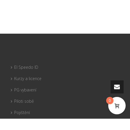
El Speedo ID
Kurzy a licence
PG vybavení
0
Piloti sobě
Pojištění
Tandemy