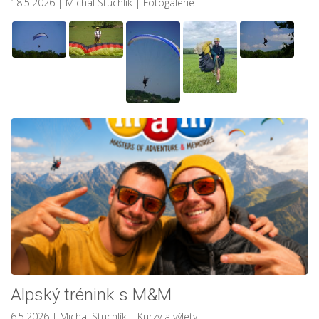
18.5.2026
| Michal Stuchlík
|
Fotogalerie
Alpský trénink s M&M
6.5.2026
| Michal Stuchlík
|
Kurzy a výlety