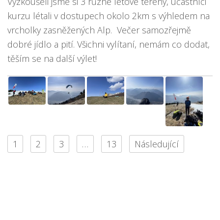
Vyzkoušeli jsme si 3 různé letové terény, účastníci
kurzu létali v dostupech okolo 2km s výhledem na
vrcholky zasněžených Alp. Večer samozřejmě
dobré jídlo a pití. Všichni vylítaní, nemám co dodat,
těším se na další výlet!
1
2
3
…
13
Následující