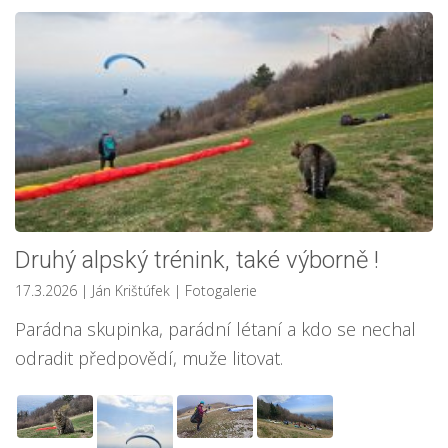
Druhý alpský trénink, také výborně !
17.3.2026
| Ján Krištúfek
|
Fotogalerie
Parádna skupinka, parádní létaní a kdo se nechal
odradit předpovědí, muže litovat.