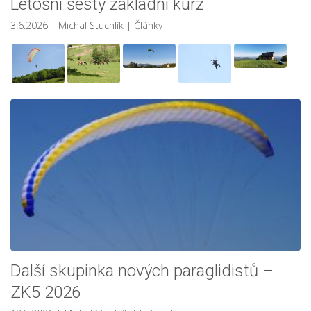
Letošní šestý základní kurz
3.6.2026
| Michal Stuchlík
|
Články
Další skupinka nových paraglidistů –
ZK5 2026