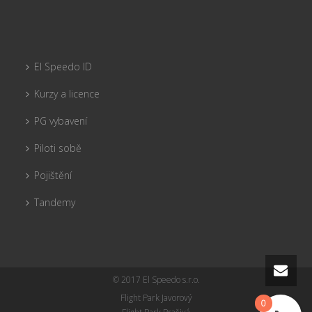
El Speedo ID
Kurzy a licence
PG vybavení
Piloti sobě
Pojištění
Tandemy
© 2017 El Speedo s.r.o.
Flight Park Javorový
0