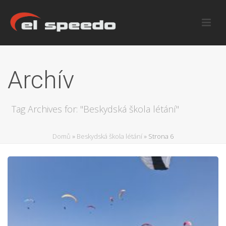
Archív
Tag Archives for: "Beskydská škola létání"
Domů
»
Beskydská škola létání
»
Strona 6