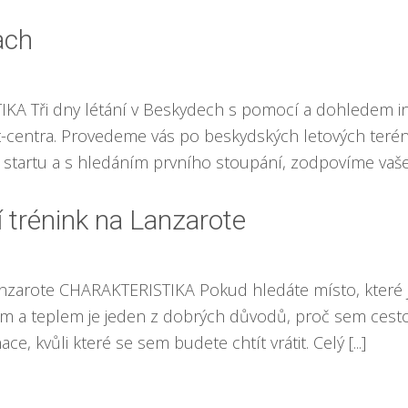
ach
A Tři dny létání v Beskydech s pomocí a dohledem ins
st-centra. Provedeme vás po beskydských letových terén
tartu a s hledáním prvního stoupání, zodpovíme vaše
 trénink na Lanzarote
nzarote CHARAKTERISTIKA Pokud hledáte místo, které je 
em a teplem je jeden z dobrých důvodů, proč sem cestov
e, kvůli které se sem budete chtít vrátit. Celý [...]