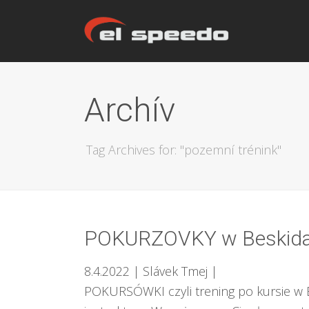
Archív
Tag Archives for: "pozemní trénink"
POKURZOVKY w Beskid
8.4.2022
| Slávek Tmej
|
POKURSÓWKI czyli trening po kursie w B