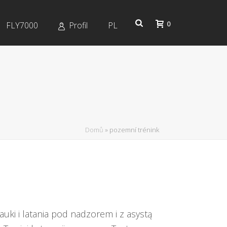
0
FLY7000
Profil
PL
Domů
»
pozemní trénink
ki i latania pod nadzorem i z asystą