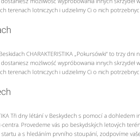
, dostaniesz możliwość wypróbowania innych skrzydeł w 
h terenach lotniczych i udzielimy Ci o nich potrzebnyc
ach
eskidach CHARAKTERISTIKA „Pokursówki“ to trzy dni nau
, dostaniesz możliwość wypróbowania innych skrzydeł w 
h terenach lotniczych i udzielimy Ci o nich potrzebnyc
ech
A Tři dny létání v Beskydech s pomocí a dohledem ins
st-centra. Provedeme vás po beskydských letových terén
tartu a s hledáním prvního stoupání, zodpovíme vaše