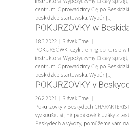
instruktora. Wypożyczymy Ci cały sprzęt
centrum. Oprowadzimy Cię po Beskidzkic
beskidzkie startowiska. Wybór [...]
POKURZOVKY w Beskid
18.3.2022
| Slávek Tmej
|
POKURSÓWKI czyli trening po kursie w B
instruktora. Wypożyczymy Ci cały sprzęt
centrum. Oprowadzimy Cię po Beskidzkic
beskidzkie startowiska. Wybór [...]
POKURZOVKY v Beskyd
26.2.2021
| Slávek Tmej
|
Pokurzovky v Beskydech CHARAKTERISTIK
vyzkoušet si jiné padákové kluzáky z te
Beskydech a vývozy, pomůžeme vám na s