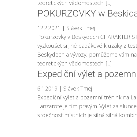
teoretických vědomostech. [...]
POKURZOVKY w Beskid
12.2.2021
| Slávek Tmej
|
Pokurzovky v Beskydech CHARAKTERISTIK
vyzkoušet si jiné padákové kluzáky z te
Beskydech a vývozy, pomůžeme vám na s
teoretických vědomostech. [...]
Expediční výlet a pozemní
6.1.2019
| Slávek Tmej
|
Expediční výlet a pozemní trénink na La
Lanzarote je tím pravým. Výlet za slunc
srdečnost místních je silná silná kombinac