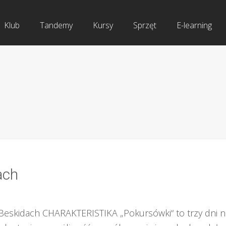
Klub
Tandemy
Kursy
Sprzęt
E-learning
ach
eskidach CHARAKTERISTIKA „Pokursówki“ to trzy dni nau