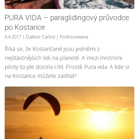
PURA VIDA – paraglidingový průvodce
po Kostarice
6.4.2017
| Dalibor Carbol
|
Podróżowanie
Říká se, že Kostaričané jsou jedněmi z
nejšťastnějších lidí na planetě. A mezi místními
piloty to jde docela cítit. Prostě Pura vida. A kde si
na Kostarice můžete zalétat?