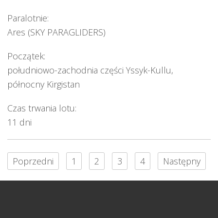
Paralotnie:
Ares (SKY PARAGLIDERS)
Początek:
południowo-zachodnia części Yssyk-Kullu,
północny Kirgistan
Czas trwania lotu:
11 dni
Poprzedni
1
2
3
4
Następny