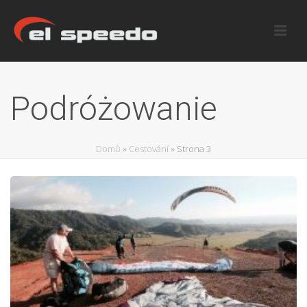
Podróżowanie
Domů
»
Cestování
»
Strona 3