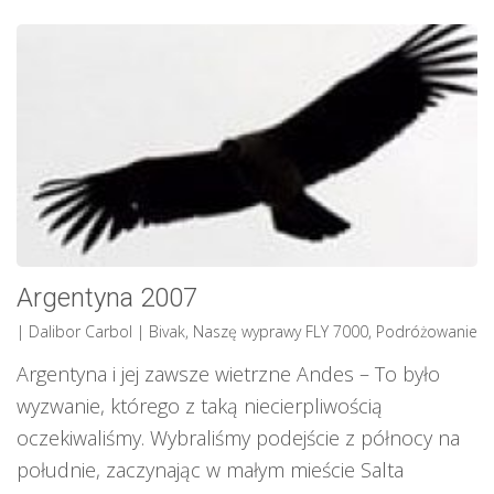
Argentyna 2007
| Dalibor Carbol
|
Bivak
,
Naszę wyprawy FLY 7000
,
Podróżowanie
Argentyna i jej zawsze wietrzne Andes – To było
wyzwanie, którego z taką niecierpliwością
oczekiwaliśmy. Wybraliśmy podejście z północy na
południe, zaczynając w małym mieście Salta