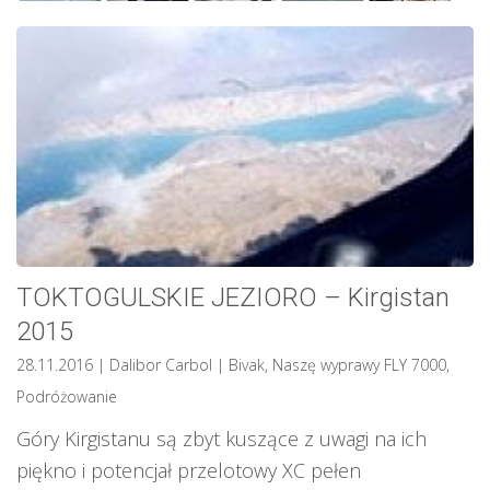
TOKTOGULSKIE JEZIORO – Kirgistan
2015
28.11.2016
| Dalibor Carbol
|
Bivak
,
Naszę wyprawy FLY 7000
,
Podróżowanie
Góry Kirgistanu są zbyt kuszące z uwagi na ich
piękno i potencjał przelotowy XC pełen