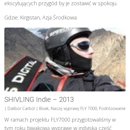
ekscytujących przygód by je zostawić w spokoju.
Gdzie: Kirgistan, Azja Środkowa.
SHIVLING Indie – 2013
| Dalibor Carbol
|
Bivak
,
Naszę wyprawy FLY 7000
,
Podróżowanie
W ramach projektu FLY7000 przygotowaliśmy w
tym roku biwakową wyprawę w indyjską część