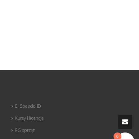
El Speedo ID
Kursy i licencje
PG sprzęt
0