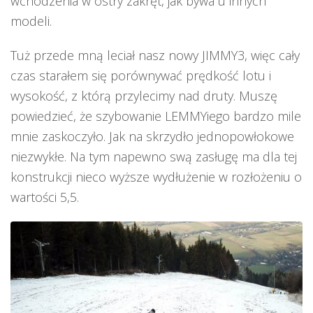
wchodzenia w ostry zakręt, jak bywa u innych
modeli.
Tuż przede mną leciał nasz nowy JIMMY3, więc cały
czas starałem się porównywać prędkość lotu i
wysokość, z którą przylecimy nad druty. Muszę
powiedzieć, że szybowanie LEMMYiego bardzo mile
mnie zaskoczyło. Jak na skrzydło jednopowłokowe
niezwykłe. Na tym napewno swą zasługę ma dla tej
konstrukcji nieco wyższe wydłużenie w rozłożeniu o
wartości 5,5.