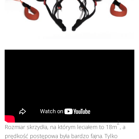
2
Rozmiar skrzydła, na którym leciałem to 18m
, a
prędkość postępowa była bardzo fajna. Tylko