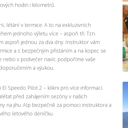
tových hodin i kilometrů.
, létání v termice. A to na exkluzivních
em jednoho výletu více – aspoň tři. Tzn.
 aspoň jednou za dva dny. Instruktor vám
ermice a s bezpečným přistáním a na kopec se
e nebo v podvečer navíc podpoříme vaše
, doporučením a výukou.
i
El Speedo Pilot 2 – klikni pro více informací
.
 zalétat před zahájením sezóny v našich
ny na jihu Alp bezpečně za pomoci instruktora a
svého letového deníčku.