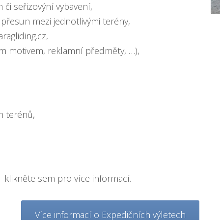
h či seřizovýní vybavení,
 přesun mezi jednotlivými terény,
ragliding.cz,
vým motivem, reklamní předměty, …),
h terénů,
 klikněte sem pro více informací
.
Více informací o Expedičních výletech