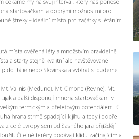
am čekáme my na svůj interval, který nás ponese
oha startovačkami a dobrými možnostmi pro
ouhé štreky – ideální místo pro začátky s létáním
utá místa ověřená léty a množstvím pravidelně
ísta a starty stejně kvalitní ale navštěvované
p do Itálie nebo Slovinska a vybírat si budeme
 Mt. Valinis (Meduno), Mt. Cimone (Revine), Mt.
Lijak a další disponují mnoha startovačkami v
 velkým termickým a přeletovým potenciálem. K
uhá hrana strmě spadající k jihu a tedy i dobře
ova z celé Evropy sem od časného jara přijíždějí
oužili. Čitelné terény dodávají klidu začínajícím a