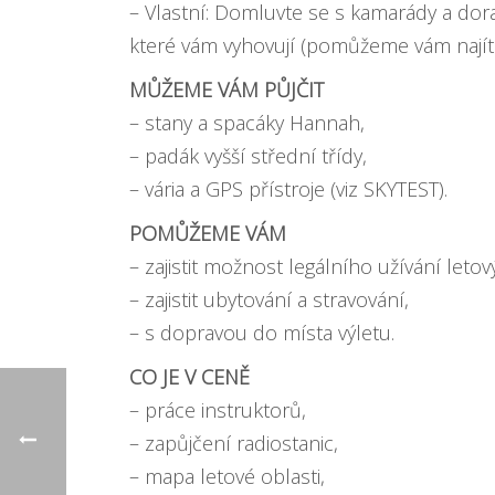
– Vlastní: Domluvte se s kamarády a dor
které vám vyhovují (pomůžeme vám najít 
MŮŽEME VÁM PŮJČIT
– stany a spacáky Hannah,
– padák vyšší střední třídy,
– vária a GPS přístroje (viz SKYTEST).
POMŮŽEME VÁM
– zajistit možnost legálního užívání leto
– zajistit ubytování a stravování,
– s dopravou do místa výletu.
CO JE V CENĚ
– práce instruktorů,
– zapůjčení radiostanic,
– mapa letové oblasti,