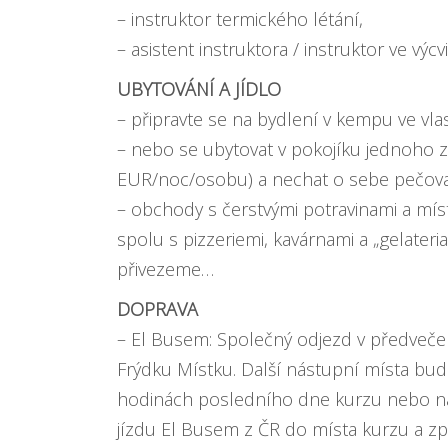
– instruktor termického létání,
– asistent instruktora / instruktor ve výcv
UBYTOVÁNÍ A JÍDLO
– připravte se na bydlení v kempu ve vl
– nebo se ubytovat v pokojíku jednoho z
EUR/noc/osobu) a nechat o sebe pečova
– obchody s čerstvými potravinami a míst
spolu s pizzeriemi, kavárnami a „gelateria
přivezeme…
DOPRAVA
– El Busem: Společný odjezd v předvečer
Frýdku Místku. Další nástupní místa bud
hodinách posledního dne kurzu nebo nás
jízdu El Busem z ČR do místa kurzu a zp