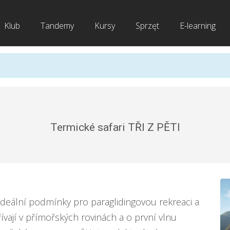
Klub
Tandemy
Kursy
Sprzęt
E-learning
Termické safari TŘI Z PĚTI
 ideální podmínky pro paraglidingovou rekreaci a
vají v přímořských rovinách a o první vlnu