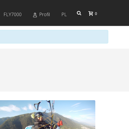
0
FLY7000
Profil
PL