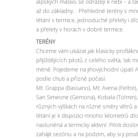
alpských masivů se odrážejí k nebi – a t
až do základny… Přehledné terény s mn
létání v termice, jednoduché přelety i dl
a přelety v horách v dobré termice.
TERÉNY
Chceme vám ukázat jak klasicky proflákn
přijíždějících pilotů z celého světa, tak m
méně. Pojedeme na jihovýchodní úpatí Al
podle chuti a přízně počasí.
Mt. Grappa (Bassano), Mt. Avena (Feltre),
San Simeone (Gemona), Kobala (Tolmin), 
různých výškách na různé směry větrů a
létání je k dispozici mnoho kilometrů dlo
nasluněná a termicky aktivní. Piloti dosl
zahájit sezónu a na podzim, aby si ji prodl