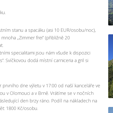
iku.
astním stanu a spacáku (asi 10 EUR/osobu/noc),
 mnoha „Zimmer frei” (přibližně 20
t.
ními specialitami jsou nám všude k dispozici
s”. Svíčkovou dodá místní carniceria a gril si
 prvního dne výletu v 17:00 od naší kanceláře ve
ou v Olomouci a v Brně. Vrátíme se v nočních
ledující den brzy ráno. Podíl na nákladech na
ět: 1800 Kč/osobu.