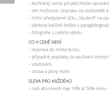
– technický servis při jakýchkoliv opravác
– dle možnosti i dopravu na startoviště a
– roční předplatné účtu „Student” na epa
– dárkový balíček (tričko s paraglidingo
– fotografie z celého výletu.
CO V CENĚ NENÍ
– doprava do místa kurzu,
– případné poplatky za využívání letovýc
– ubytování,
– strava a pitný režim.
SLEVA PRO KAŽDÉHO
– naši absolventi mají
10% až 50% slevu –