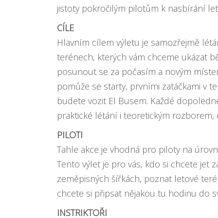
jistoty pokročilým pilotům k nasbírání le
CÍLE
Hlavním cílem výletu je samozřejmě létání
terénech, kterých vám chceme ukázat běh
posunout se za počasím a novým místem
pomůže se starty, prvními zatáčkami v t
budete vozit El Busem. Každé dopoledn
praktické létání i teoretickým rozborem
PILOTI
Tahle akce je vhodná pro piloty na úrovn
Tento výlet je pro vás, kdo si chcete jet
zeměpisných šířkách, poznat letové teré
chcete si připsat nějakou tu hodinu do 
INSTRIKTOŘI