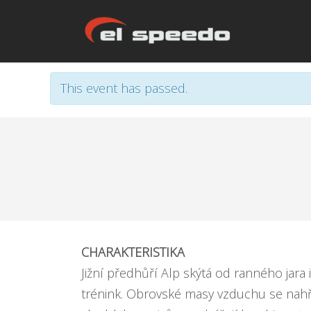
This event has passed.
CHARAKTERISTIKA
Jižní předhůří Alp skýtá od ranného jara
trénink. Obrovské masy vzduchu se nahří