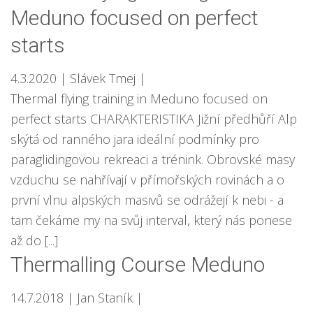
Meduno focused on perfect
starts
4.3.2020
| Slávek Tmej
|
Thermal flying training in Meduno focused on
perfect starts CHARAKTERISTIKA Jižní předhůří Alp
skýtá od ranného jara ideální podmínky pro
paraglidingovou rekreaci a trénink. Obrovské masy
vzduchu se nahřívají v přímořských rovinách a o
první vlnu alpských masivů se odrážejí k nebi - a
tam čekáme my na svůj interval, který nás ponese
až do [...]
Thermalling Course Meduno
14.7.2018
| Jan Staník
|