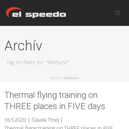
Archív
Tag Archives for: "Meduno"
Domů
»
Meduno
Thermal flying training on
THREE places in FIVE days
16.5.2020
| Slávek Tmej
|
Thermal flying training on THREE places in FIVE