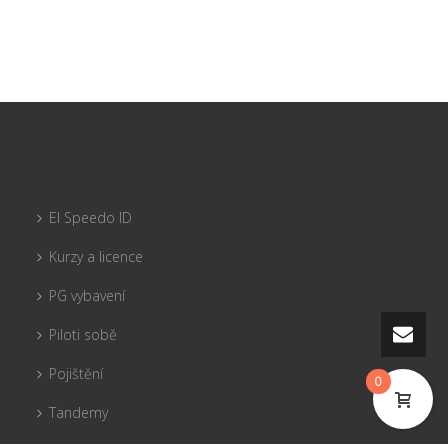
El Speedo ID
Kurzy a licence
PG vybavení
Piloti sobě
Pojištění
0
Tandemy