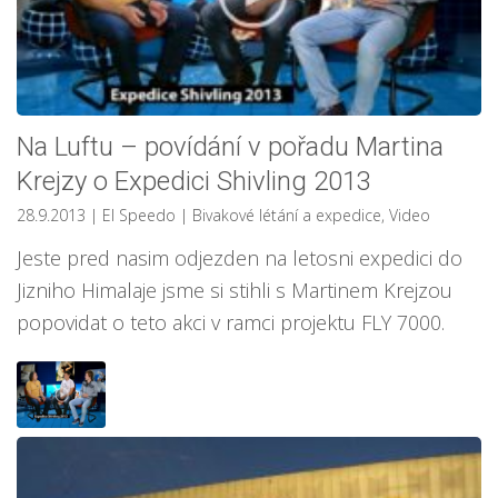
Na Luftu – povídání v pořadu Martina
Krejzy o Expedici Shivling 2013
28.9.2013
| El Speedo
|
Bivakové létání a expedice
,
Video
Jeste pred nasim odjezden na letosni expedici do
Jizniho Himalaje jsme si stihli s Martinem Krejzou
popovidat o teto akci v ramci projektu FLY 7000.