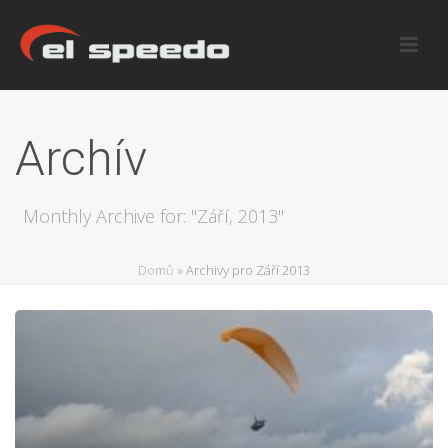
Archív
Monthly Archive for: "Září, 2013"
Domů
»
Archivy pro Září 2013