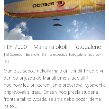
FLY 7000 – Manali a okoli – fotogalerie
| El Speedo
|
Bivakové létání a expedice
,
Fotogalerie
,
Sportovní
létání
Mame za sebou nekolik malo dni v Indii, hned prvni
den po prijezdu do Manali jsme si udelali 4
hodinovy let, pri kterem jsme proverovali vybaveni a
pripravovali si trasu. Dnes v noci presla studena
fronta a tak to vypada, ze zitra nebo pozitri jdeme
na to…