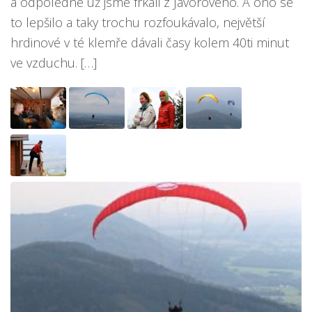
a odpoledne už jsme frkali z Javorového. A ono se
to lepšilo a taky trochu rozfoukávalo, největší
hrdinové v té klemře dávali časy kolem 40ti minut
ve vzduchu. […]