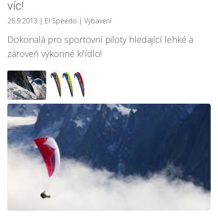
víc!
26.9.2013
| El Speedo
|
Vybavení
Dokonalá pro sportovní piloty hledající lehké a
zároveň výkonné křídlo!