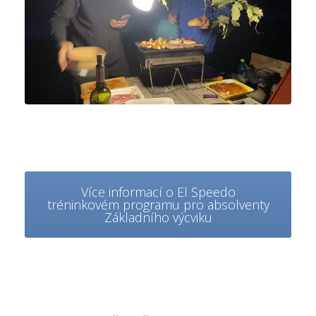
Více informací o El Speedo
tréninkovém programu pro absolventy
Základního výcviku