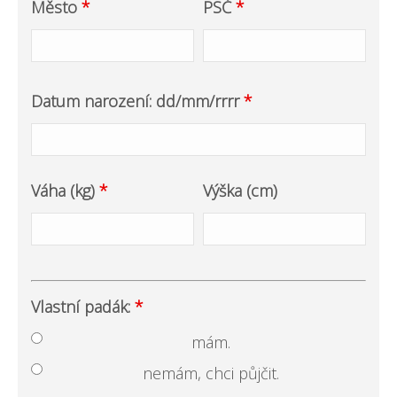
Město
*
PSČ
*
Datum narození: dd/mm/rrrr
*
Váha (kg)
*
Výška (cm)
Vlastní padák:
*
mám.
nemám, chci půjčit.