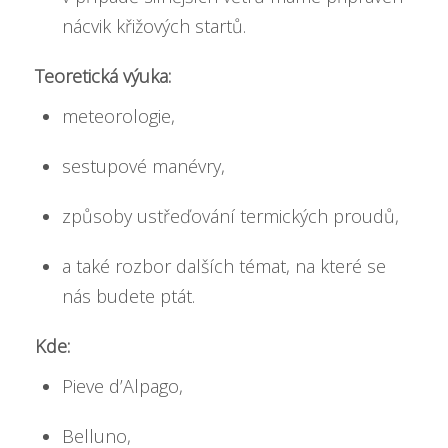
nácvik křižových startů.
Teoretická výuka:
meteorologie,
sestupové manévry,
způsoby ustřeďování termických proudů,
a také rozbor dalších témat, na které se
nás budete ptát.
Kde:
Pieve d’Alpago,
Belluno,