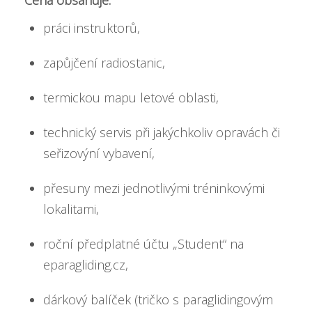
Cena obsahuje:
práci instruktorů,
zapůjčení radiostanic,
termickou mapu letové oblasti,
technický servis při jakýchkoliv opravách či
seřizovýní vybavení,
přesuny mezi jednotlivými tréninkovými
lokalitami,
roční předplatné účtu „Student“ na
eparagliding.cz
,
dárkový balíček (tričko s paraglidingovým