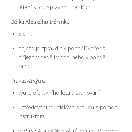
létání s tou správnou partičkou.
Délka Alpského tréninku:
6 dní,
odjezd je zpravidla v pondělí večer a
příjezd v neděli v noci nebo v pondělí
ráno.
Praktická výuka:
výuka efektivního letu a svahování,
ustřeďování termických proudů s pomocí
instruktora,
v případě silnějších větrů máme připraven