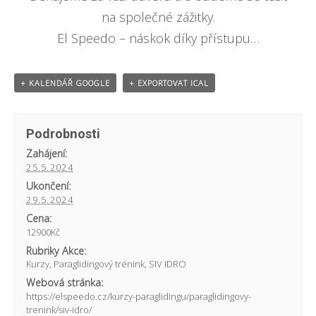
na společné zážitky.
El Speedo – náskok díky přístupu…
+ KALENDÁŘ GOOGLE
+ EXPORTOVAT ICAL
Podrobnosti
Zahájení:
25.5.2024
Ukončení:
29.5.2024
Cena:
12900Kč
Rubriky Akce:
Kurzy
,
Paraglidingový trénink
,
SIV IDRO
Webová stránka:
https://elspeedo.cz/kurzy-paraglidingu/paraglidingovy-
trenink/siv-idro/