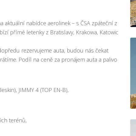
na aktuální nabídce aerolinek – s ČSA zpáteční z
abízí přímé letenky z Bratislavy, Krakowa, Katowic
i dopředu rezervujeme auta, budou nás čekat
 vrátíme. Podíl na ceně za pronájem auta a palivo
eskin), JIMMY 4 (TOP EN-B),
vých terénů,