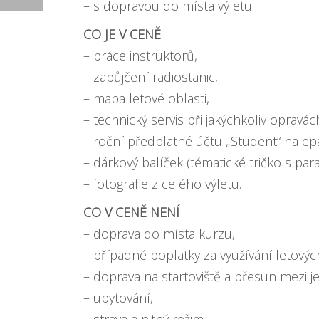
– s dopravou do místa výletu.
CO JE V CENĚ
– práce instruktorů,
– zapůjčení radiostanic,
– mapa letové oblasti,
– technický servis při jakýchkoliv opravác
– roční předplatné účtu „Student“ na epa
– dárkový balíček (tématické tričko s pa
– fotografie z celého výletu.
CO V CENĚ NENÍ
– doprava do místa kurzu,
– případné poplatky za využívání letovýc
– doprava na startoviště a přesun mezi j
– ubytování,