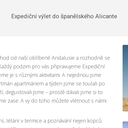
Expediční výlet do španělského Alicante
ýchod od naší oblíbené Andalusie a rozhodně se
Každý podzim pro vás připravujeme Expediční
eme je s různými aktivitami. A nejednou jsme
artmán apartmánem a týden jsme se toulali po
í, degustovali jsme – prostě dávali jsme si to
eme zase. A vy do toho můžete vlétnout s námi.
í, létání v termice a poznávání nejen kopců.