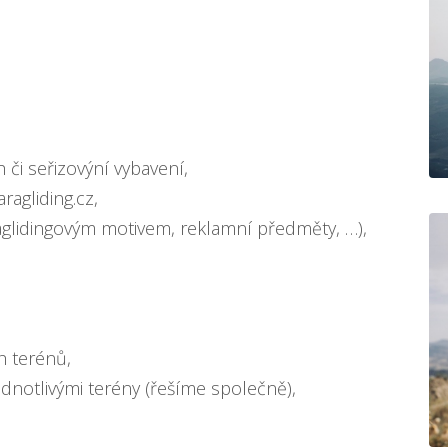
h či seřizovýní vybavení,
ragliding.cz,
raglidingovým motivem, reklamní předměty, …),
h terénů,
ednotlivými terény (řešíme společně),