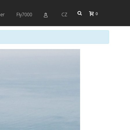
0
er
Fly7000
CZ