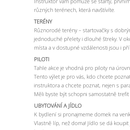
Instruktor vám pomůže se starty, prvním
různých terénech, která navštívíte.
TERÉNY
Různorodé terény – startovačky s dobrým
jednoduché přelety i dlouhé štreky. V oko
místa a v dostupné vzdálenosti jsou i př
PILOTI
Tahle akce je vhodná pro piloty na úrovn
Tento výlet je pro vás, kdo chcete pozn
instruktora a chcete poznat, nejen s parag
Měli byste být schopni samostatně trefi
UBYTOVÁNÍ A JÍDLO
K bydlení si pronajmeme domek na venko
Vlastně líp, než doma! Jídlo se dá koupit