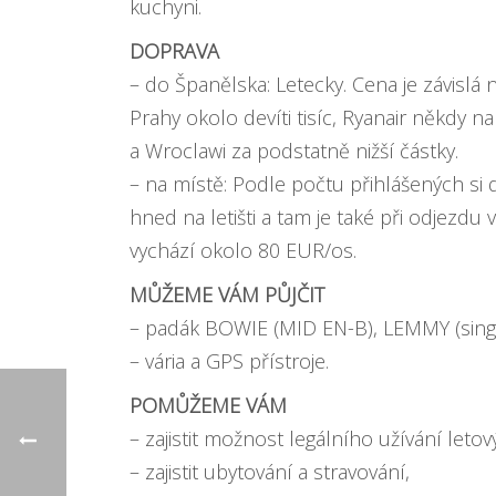
kuchyni.
DOPRAVA
– do Španělska: Letecky. Cena je závislá 
Prahy okolo devíti tisíc, Ryanair někdy n
a Wroclawi za podstatně nižší částky.
– na místě: Podle počtu přihlášených s
hned na letišti a tam je také při odjezdu
vychází okolo 80 EUR/os.
MŮŽEME VÁM PŮJČIT
– padák BOWIE (MID EN-B), LEMMY (singl
– vária a GPS přístroje.
POMŮŽEME VÁM
– zajistit možnost legálního užívání leto
– zajistit ubytování a stravování,