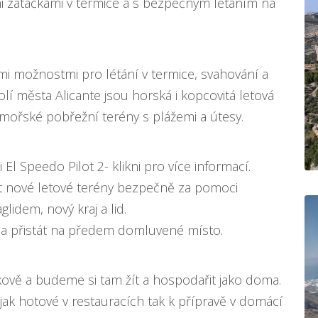
i zatáčkami v termice a s bezpečným létáním na
i možnostmi pro létání v termice, svahování a
lí města Alicante jsou horská i kopcovitá letová
ímořské pobřežní terény s plážemi a útesy.
i
El Speedo Pilot 2- klikni pro více informací
.
at nové letové terény bezpečně za pomoci
lidem, nový kraj a lid.
t a přistát na předem domluvené místo.
vě a budeme si tam žít a hospodařit jako doma.
 jak hotové v restauracích tak k přípravě v domácí