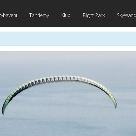
Vybavení
Tandemy
Klub
Flight Park
SkyWand