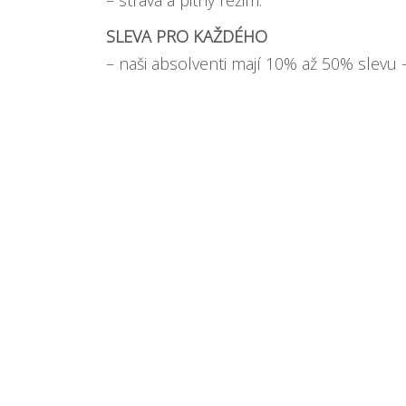
– strava a pitný režim.
SLEVA PRO KAŽDÉHO
– naši absolventi mají
10% až 50% slevu –