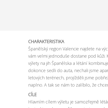
CHARAKTERISTIKA
Španělský region Valencie najdete na v
vám velmi jednoduše dostane pod kůži. 
výlety na jih Španělska a létání kombinuj
dokonce sedli do auta, nechali jsme ap
letových terénech, projížděli jsme pobřež
naplno. A tak se nám to zalíbilo, že chc
CÍLE
Hlavním cílem výletu je samozřejmě létán