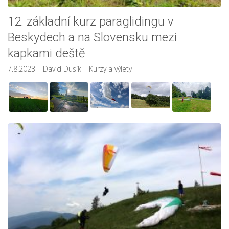
12. základní kurz paraglidingu v
Beskydech a na Slovensku mezi
kapkami deště
7.8.2023
| David Dusík
|
Kurzy a výlety