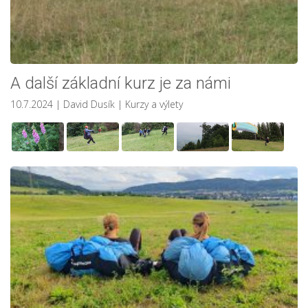
A další základní kurz je za námi
10.7.2024
| David Dusík
|
Kurzy a výlety