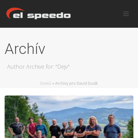
Archív
Author Archive for: "Dejv"
Domů
»
Archivy pro David Dusík