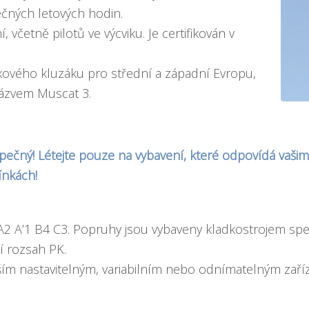
čných letových hodin.
včetně pilotů ve výcviku. Je certifikován v
ového kluzáku pro střední a západní Evropu,
názvem Muscat 3.
pečný! Létejte pouze na vybavení, které odpovídá vaši
ínkách!
A2 A’1 B4 C3. Popruhy jsou vybaveny kladkostrojem sp
í rozsah PK.
ším nastavitelným, variabilním nebo odnímatelným zaří