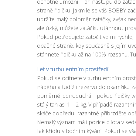
ochotně umožní – při nástupu do zatáčk
straně řidičku. Jakmile se váš BOBBY zač
udržíte malý poloměr zatáčky, avšak ned
ale úzký, můžete zatáčku utáhnout prost
Pokud potřebujete zatočit velmi rychle
opačné straně, kdy současně s jejím uv
stáhnete řidičku až na 100% rozsahu. Tu
Let v turbulentním prostředí
Pokud se ocitnete v turbulentním prost
náběhu a tudíž i rezervu do okamžiku za
poměrně jednoduchá – pokud řidičky tvr
stálý tah asi 1 – 2 kg. V případě razan
skáče dopředu, razantně přibrzděte obě 
Nemalý význam má i pozice pilota v seda
tak křídlu v bočním kývání. Pokud se vš