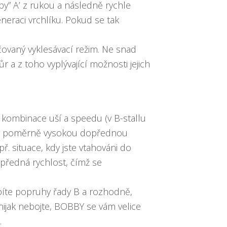
by” A’ z rukou a následně rychle
neraci vrchlíku. Pokud se tak
ovaný vyklesávací režim. Ne snad
a z toho vyplývající možnosti jejich
 kombinace uší a speedu (v B-stallu
te i poměrně vysokou dopřednou
př. situace, kdy jste vtahováni do
opředná rychlost, čímž se
opíte popruhy řady B a rozhodně,
nijak nebojte, BOBBY se vám velice
.