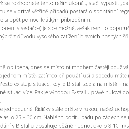
yž se rozhodnete tento režim ukončit, stačí vypustit „ba
u se v drtivé většině případů postará o spontánní rege
 si opět pomoci krátkým přibrzděním.
klonem v sedačce) je sice možné, avšak není to doporuč
nýbrž z důvodu vysokého zatížení hlavních nosných šňůr 
měrně oblíbená, dnes se místo ní mnohem častěji používá
 na jednom místě, zatímco při použití uší a speedu má
řesto existuje situace, kdy je B-stall zcela na místě – na
né situaci více. Pak je výhodou B-stallu právě nulová d
.
e jednoduché. Řidičky stále držíte v rukou, načež uch
e asi o 25 – 30 cm. Náhlého pocitu pádu po zádech se 
adání v B-stallu dosahuje běžně hodnot okolo 8-10 m/s