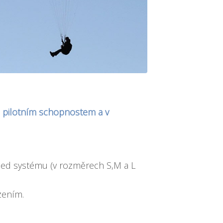
m pilotním schopnostem a v
eed systému (v rozměrech S,M a L
zením.