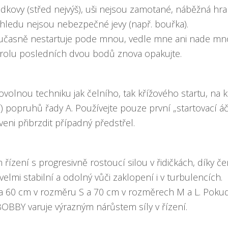
odkovy (střed nejvýš), uši nejsou zamotané, náběžná hr
ohledu nejsou nebezpečné jevy (např. bouřka).
současně nestartuje pode mnou, vedle mne ani nade mnou
ntrolu posledních dvou bodů znova opakujte.
olnou techniku jak čelního, tak křížového startu, na kte
) popruhů řady A. Používejte pouze první „startovací áč
veni přibrzdit případný předstřel.
zení s progresivně rostoucí silou v řidičkách, díky č
velmi stabilní a odolný vůči zaklopení i v turbulencích.
a 60 cm v rozměru S a 70 cm v rozměrech M a L. Pokud
BOBBY varuje výrazným nárůstem síly v řízení.