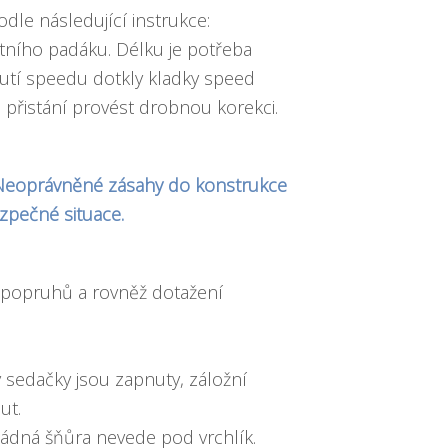
le následující instrukce:
tního padáku. Délku je potřeba
nutí speedu dotkly kladky speed
přistání provést drobnou korekci.
. Neoprávněné zásahy do konstrukce
zpečné situace.
 popruhů a rovněž dotažení
y sedačky jsou zapnuty, záložní
ut.
 žádná šňůra nevede pod vrchlík.