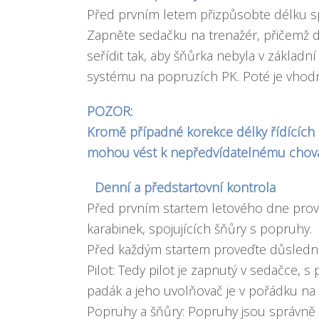
Před prvním letem přizpůsobte délku sp
Zapněte sedačku na trenažér, přičemž d
seřídit tak, aby šňůrka nebyla v základ
systému na popruzích PK. Poté je vhodn
POZOR:
Kromě případné korekce délky řídících
mohou vést k nepředvídatelnému chování
Denní a předstartovní kontrola
Před prvním startem letového dne prov
karabinek, spojujících šňůry s popruhy.
Před každým startem proveďte důslednou
Pilot: Tedy pilot je zapnutý v sedačce, 
padák a jeho uvolňovač je v pořádku na 
Popruhy a šňůry: Popruhy jsou správně p