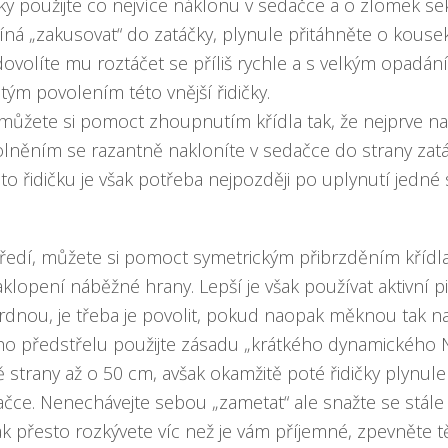
y použijte co nejvíce náklonu v sedačce a o zlomek se
íná „zakusovat“ do zatáčky, plynule přitáhněte o kousek 
ovolíte mu roztáčet se příliš rychle a s velkým opadán
ým povolením této vnější řidičky.
, můžete si pomoct zhoupnutím křídla tak, že nejprve n
olněním se razantně nakloníte v sedačce do strany zat
to řidičku je však potřeba nejpozději po uplynutí jedné
ředí, můžete si pomoct symetrickým přibrzděním křídla 
klopení náběžné hrany. Lepší je však používat aktivní p
dnou, je třeba je povolit, pokud naopak měknou tak na
tního předstřelu použijte zásadu „krátkého dynamického
strany až o 50 cm, avšak okamžitě poté řidičky plynule
čce. Nenechávejte sebou „zametat“ ale snažte se stále d
ak přesto rozkývete víc než je vám příjemné, zpevněte t