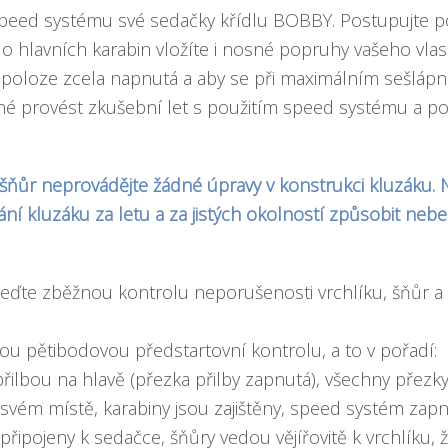
eed systému své sedačky křídlu BOBBY. Postupujte pod
o hlavních karabin vložíte i nosné popruhy vašeho vlas
ní poloze zcela napnutá a aby se při maximálním sešláp
é provést zkušební let s použitím speed systému a po 
 šňůr neprovádějte žádné úpravy v konstrukci kluzáku
 kluzáku za letu a za jistých okolností způsobit nebe
eďte zběžnou kontrolu neporušenosti vrchlíku, šňůr a
 pětibodovou předstartovní kontrolu, a to v pořadí:
s přilbou na hlavě (přezka přilby zapnutá), všechny přezk
svém místě, karabiny jsou zajištěny, speed systém zapn
řipojeny k sedačce, šňůry vedou vějířovitě k vrchlíku,