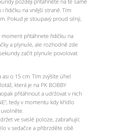
kundy později přitáhněte na té samé
i řidičku na vnější straně. Tím
ím. Pokud je stoupavý proud silný,
a moment přitáhnete řidičku na
áčky a plynule, ale rozhodně zde
 sekundy začít plynule povolovat.
asi o 15 cm. Tím zvýšíte úhel
ilotáž, která je na PK BOBBY
opak přitáhnout a udržovat v nich
 NE“, tedy v momentu kdy křídlo
 uvolněte.
ržet ve svislé poloze, zabraňujíc
ělo v sedačce a přibrzděte obě