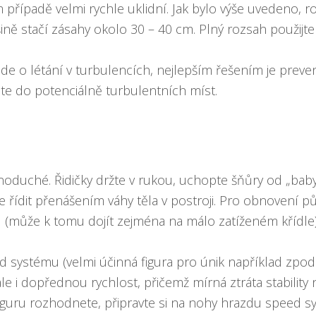
 případě velmi rychle uklidní. Jak bylo výše uvedeno, 
šině stačí zásahy okolo 30 – 40 cm. Plný rozsah použijt
de o létání v turbulencích, nejlepším řešením je preven
te do potenciálně turbulentních míst.
duché. Řidičky držte v rukou, uchopte šňůry od „baby” A
e řídit přenášením váhy těla v postroji. Pro obnovení p
 (může k tomu dojít zejména na málo zatíženém křídle) 
ed systému (velmi účinná figura pro únik například zpo
e i dopřednou rychlost, přičemž mírná ztráta stability 
iguru rozhodnete, připravte si na nohy hrazdu speed sy