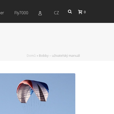
0
er
Fly7000
CZ
Domů
»
Bobby – uživatelský manuál