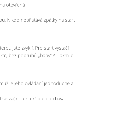
ana otevřená.
. Nikdo nepřistává zpátky na start.
rou jste zvyklí. Pro start vystačí
ka“, bez popruhů „baby” A’. Jakmile
emuž je jeho ovládání jednoduché a
 se začnou na křídle odtrhávat