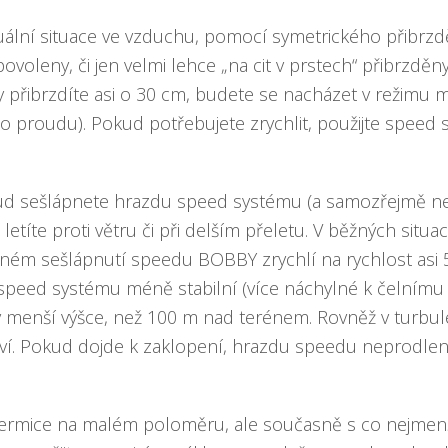
tuální situace ve vzduchu, pomocí symetrického přibrzd
 povoleny, či jen velmi lehce „na cit v prstech“ přibrzdě
y přibrzdíte asi o 30 cm, budete se nacházet v režimu 
ho proudu). Pokud potřebujete zrychlit, použijte speed 
ud sešlápnete hrazdu speed systému (a samozřejmě neb
títe proti větru či při delším přeletu. V běžných situa
plném sešlápnutí speedu BOBBY zrychlí na rychlost asi 
tí speed systému méně stabilní (více náchylné k čelnímu
 menší výšce, než 100 m nad terénem. Rovněž v turbul
ví. Pokud dojde k zaklopení, hrazdu speedu neprodlen
 termice na malém poloměru, ale současně s co nejm