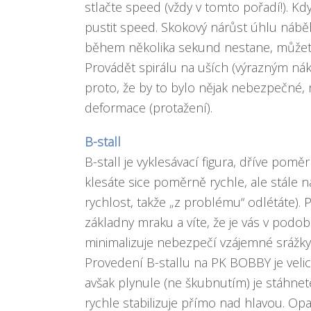
stlačte speed (vždy v tomto pořadí!). Kd
pustit speed. Skokový nárůst úhlu náběh
během několika sekund nestane, můžete
Provádět spirálu na uších (výrazným ná
proto, že by to bylo nějak nebezpečné, 
deformace (protažení).
B-stall
B-stall je vyklesávací figura, dříve po
klesáte sice poměrně rychle, ale stále
rychlost, takže „z problému“ odlétáte). P
základny mraku a víte, že je vás v podob
minimalizuje nebezpečí vzájemné srážky
Provedení B-stallu na PK BOBBY je velic
avšak plynule (ne škubnutím) je stáhnet
rychle stabilizuje přímo nad hlavou. Op