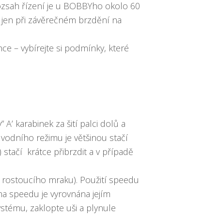
rozsah řízení je u BOBBYho okolo 60
e jen při závěrečném brzdění na
ce – vybírejte si podmínky, které
’ karabinek za šití palci dolů a
ůvodního režimu je většinou stačí
stačí krátce přibrzdit a v případě
d rostoucího mraku). Použití speedu
na speedu je vyrovnána jejím
stému, zaklopte uši a plynule