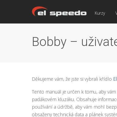
Kurzy
Bobby – uživat
Děkujeme vám, že jste si vybrali křídlo
E
Tento manuál je určen k tomu, aby vám
padákovém kluzáku. Obsahuje informac
používání a údržbě, aby vám mohl bezp
obsaženy technická data a plánek syst