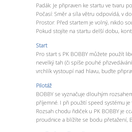
Padák: Je připraven ke startu ve tvaru p
Počasí: Směr a síla větru odpovídá, v d
Prostor: Před startem je volný, nikdo 
Pokud stojíte na startu delší dobu, ko
Start
Pro start s PK BOBBY můžete použít libov
nevelký tah (či spíše pouhé přizvedávání
vrchlík vystoupí nad hlavu, buďte připra
Pilotáž
BOBBY se vyznačuje dlouhým rozsahem ří
příjemné. I při použití speed systému je 
Rozsah chodu řidiček u PK BOBBY je cc
proudnice a blížíte se bodu přetažení, 