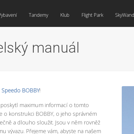
Vybavení
Tandemy
Klub
Flight Park
SkyWand
elský manuál
l Speedo BOBBY
!
 poskytl maximum informací o tomto
e o konstrukci BOBBY, o jeho správném
ečně a dlouho sloužit. Jsou v něm rovněž
ému vývazu. Přejeme vám, abyste na našem