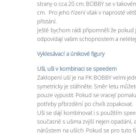
strany o cca 20 cm. BOBBY se v takovém
cm. Pro jeho řízení však v naprosté vět
přistání.
Ještě bychom rádi připomněli že pokud j
odpovídají vašim schopnostem a nelétej
Vyklesávací a únikové figury
Uši, uši v kombinaci se speedem
Zaklopení uší je na PK BOBBY velmi jedno
symetricky je stáhněte. Směr letu můžet
pouze vypustit. Pokud se vracejí pomalu
potřeby přbrzdění po chvíli zopakovat.
Uši se dají kombinovat i s použitím spe
současně s ušima zvýší nejen opadání, al
nárůstem na uších. Pokud se pro tuto f