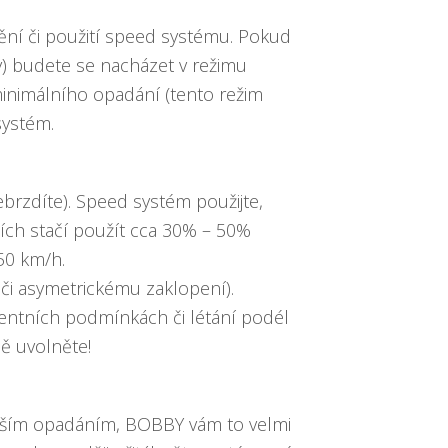
ění či použití speed systému. Pokud
ny) budete se nacházet v režimu
minimálního opadání (tento režim
systém.
rzdíte). Speed systém použijte,
cích stačí použít cca 30% – 50%
50 km/h.
 či asymetrickému zaklopení).
entních podmínkách či létání podél
ě uvolněte!
enším opadáním, BOBBY vám to velmi