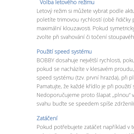
Volba letového režimu
Letový režim si můžete vybrat podle ak
poletíte trimovou rychlostí (obě řidičky
maximální klouzavosti. Pokud symetrick
zvolte při svahování či točení stoupavé
Použití speed systému
BOBBY dosahuje největší rychlosti, pok
pokud se nacházíte v klesavém proudu, le
speed systému (tzv. první hrazda), při 
Pamatujte, že každé křídlo je při použi
Nedoporučujeme proto šlapat „plnou“ v
svahu buďte se speedem spíše zdrženli
Zatáčení
Pokud potřebujete zatáčet například v