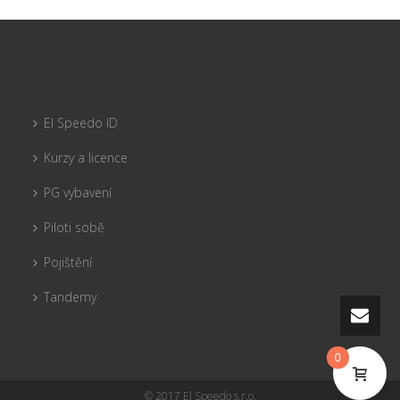
El Speedo ID
Kurzy a licence
PG vybavení
Piloti sobě
Pojištění
Tandemy
0
© 2017 El Speedo s.r.o.