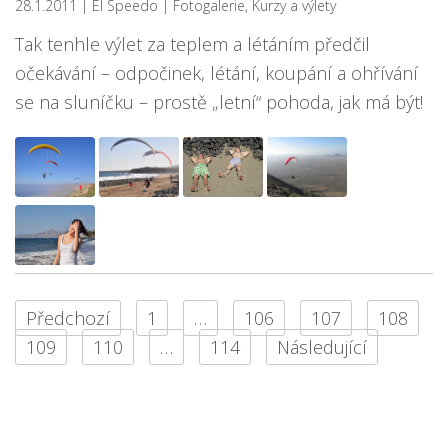
28.1.2011
| El Speedo
|
Fotogalerie
,
Kurzy a výlety
Tak tenhle výlet za teplem a létáním předčil
očekávání – odpočinek, létání, koupání a ohřívání
se na sluníčku – prostě „letní“ pohoda, jak má být!
Předchozí
1
…
106
107
108
109
110
…
114
Následující