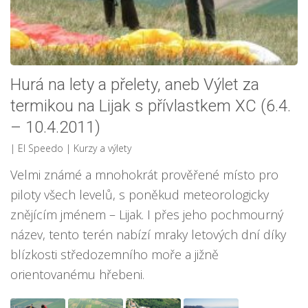
Hurá na lety a přelety, aneb Výlet za
termikou na Lijak s přívlastkem XC (6.4.
– 10.4.2011)
| El Speedo
|
Kurzy a výlety
Velmi známé a mnohokrát prověřené místo pro
piloty všech levelů, s poněkud meteorologicky
znějícím jménem – Lijak. I přes jeho pochmourný
název, tento terén nabízí mraky letových dní díky
blízkosti středozemního moře a jižně
orientovanému hřebeni.