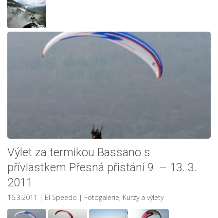
Výlet za termikou Bassano s
přívlastkem Přesná přistání 9. – 13. 3.
2011
16.3.2011
| El Speedo
|
Fotogalerie
,
Kurzy a výlety