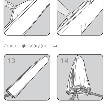
Zkontrolujte šňůry (obr. 14).