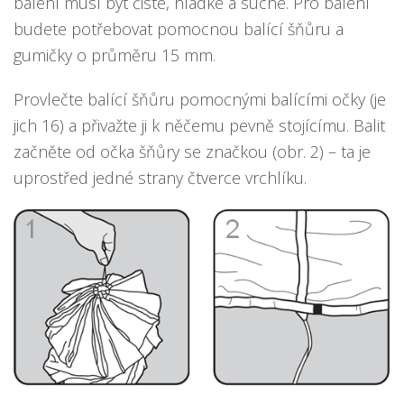
balení musí být čisté, hladké a suché. Pro balení
budete potřebovat pomocnou balící šňůru a
gumičky o průměru 15 mm.
Provlečte balící šňůru pomocnými balícími očky (je
jich 16) a přivažte ji k něčemu pevně stojícímu. Balit
začněte od očka šňůry se značkou (obr. 2) – ta je
uprostřed jedné strany čtverce vrchlíku.