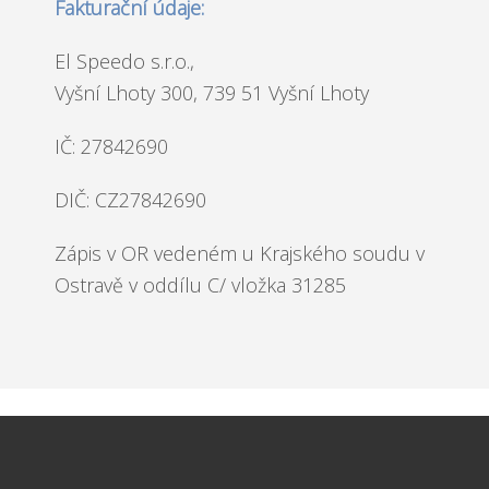
Fakturační údaje:
El Speedo s.r.o.,
Vyšní Lhoty 300, 739 51 Vyšní Lhoty
IČ: 27842690
DIČ: CZ27842690
Zápis v OR vedeném u Krajského soudu v
Ostravě v oddílu C/ vložka 31285