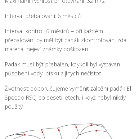
Maximální rychlost při otevírání: 32 m/s.
Interval přebalování: 6 měsíců
Interval kontrol: 6 měsíců – při každém
přebalování by měl být padák zkontrolován, zda
materiál nejeví známky poškození
Padák musí být přebalen, kdykoli byl vystaven
působení vody, písku a jiných nečistot.
Životnost: doporučujeme vyměnit záložní padák El
Speedo RSQ po deseti letech, i když nebyl nikdy
použitý.