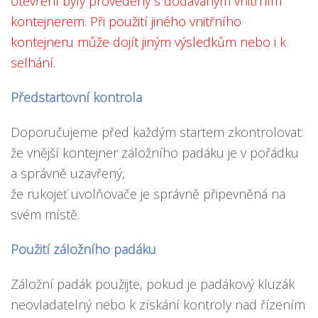
otevření byly provedeny s dodávaným vnitřním
kontejnerem. Při použití jiného vnitřního
kontejneru může dojít jiným výsledkům nebo i k
selhání.
Předstartovní kontrola
Doporučujeme před každým startem zkontrolovat:
že vnější kontejner záložního padáku je v pořádku
a správně uzavřený,
že rukojeť uvolňovače je správně připevněná na
svém místě.
Použití záložního padáku
Záložní padák použijte, pokud je padákový kluzák
neovladatelný nebo k získání kontroly nad řízením