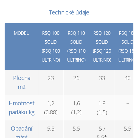
Technické údaje
MODEL
RSQ 100
RSQ 110
RSQ 120
RSQ 180
SOLID
SOLID
SOLID
SOLID
(RSQ 100
(RSQ 110
(RSQ 120
(RSQ 180
ULTRINO)
ULTRINO)
ULTRINO)
ULTRINO)
Plocha
23
26
33
40
m2
Hmotnost
1,2
1,6
1,9
–
padáku kg
(0,88)
(1,2)
(1,5)
Opadání
5,5
5,5
5 /
5,5
m/s*
5,5*