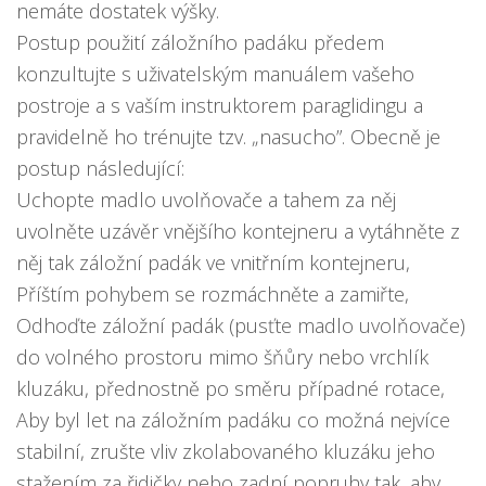
nemáte dostatek výšky.
Postup použití záložního padáku předem
konzultujte s uživatelským manuálem vašeho
postroje a s vaším instruktorem paraglidingu a
pravidelně ho trénujte tzv. „nasucho”. Obecně je
postup následující:
Uchopte madlo uvolňovače a tahem za něj
uvolněte uzávěr vnějšího kontejneru a vytáhněte z
něj tak záložní padák ve vnitřním kontejneru,
Příštím pohybem se rozmáchněte a zamiřte,
Odhoďte záložní padák (pusťte madlo uvolňovače)
do volného prostoru mimo šňůry nebo vrchlík
kluzáku, přednostně po směru případné rotace,
Aby byl let na záložním padáku co možná nejvíce
stabilní, zrušte vliv zkolabovaného kluzáku jeho
stažením za řidičky nebo zadní popruhy tak, aby