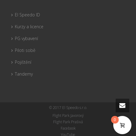
El Speedo ID
Kurzy a licence
PG vybavení
Piloti sobě
Pojištění
Tandemy
© 2017 El Speedo s.r.o.
Flight Park Javorový
0
Flight Park Prašivá
Facebook
YouTube