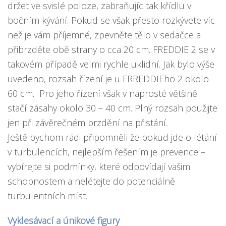
držet ve svislé poloze, zabraňujíc tak křídlu v
bočním kývání. Pokud se však přesto rozkývete víc
než je vám příjemné, zpevněte tělo v sedačce a
přibrzděte obě strany o cca 20 cm. FREDDIE 2 se v
takovém případě velmi rychle uklidní. Jak bylo výše
uvedeno, rozsah řízení je u FRREDDIEho 2 okolo
60 cm. Pro jeho řízení však v naprosté většině
stačí zásahy okolo 30 – 40 cm. Plný rozsah použijte
jen při závěrečném brzdění na přistání.
Ještě bychom rádi připomněli že pokud jde o létání
v turbulencích, nejlepším řešením je prevence –
vybírejte si podmínky, které odpovídají vašim
schopnostem a nelétejte do potenciálně
turbulentních míst.
Vyklesávací a únikové figury