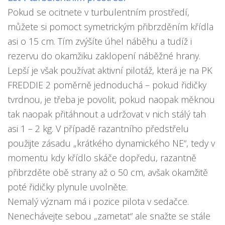
Pokud se ocitnete v turbulentním prostředí,
můžete si pomoct symetrickým přibrzděním křídla
asi o 15 cm. Tím zvýšíte úhel náběhu a tudíž i
rezervu do okamžiku zaklopení náběžné hrany.
Lepší je však používat aktivní pilotáž, která je na PK
FREDDIE 2 poměrně jednoduchá – pokud řidičky
tvrdnou, je třeba je povolit, pokud naopak měknou
tak naopak přitáhnout a udržovat v nich stálý tah
asi 1 – 2 kg. V případě razantního předstřelu
použijte zásadu „krátkého dynamického NE“, tedy v
momentu kdy křídlo skáče dopředu, razantně
přibrzděte obě strany až o 50 cm, avšak okamžitě
poté řidičky plynule uvolněte.
Nemalý význam má i pozice pilota v sedačce.
Nenechávejte sebou „zametat“ ale snažte se stále