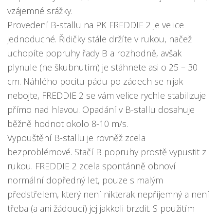
vzájemné srážky.
Provedení B-stallu na PK FREDDIE 2 je velice
jednoduché. Řidičky stále držíte v rukou, načež
uchopíte popruhy řady B a rozhodně, avšak
plynule (ne škubnutím) je stáhnete asi o 25 – 30
cm. Náhlého pocitu pádu po zádech se nijak
nebojte, FREDDIE 2 se vám velice rychle stabilizuje
přímo nad hlavou. Opadání v B-stallu dosahuje
běžně hodnot okolo 8-10 m/s.
Vypouštění B-stallu je rovněž zcela
bezproblémové. Stačí B popruhy prostě vypustit z
rukou. FREDDIE 2 zcela spontánně obnoví
normální dopředný let, pouze s malým
předstřelem, který není nikterak nepříjemný a není
třeba (a ani žádoucí) jej jakkoli brzdit. S použitím