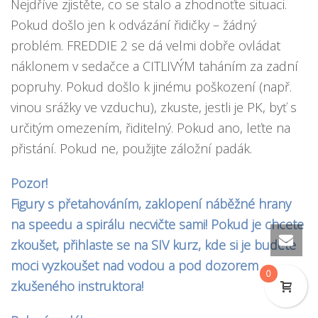
Nejdříve zjistěte, co se stalo a zhodnoťte situaci.
Pokud došlo jen k odvázání řidičky – žádný
problém. FREDDIE 2 se dá velmi dobře ovládat
náklonem v sedačce a CITLIVÝM taháním za zadní
popruhy. Pokud došlo k jinému poškození (např.
vinou srážky ve vzduchu), zkuste, jestli je PK, byť s
určitým omezením, řiditelný. Pokud ano, leťte na
přistání. Pokud ne, použijte záložní padák.
Pozor!
Figury s přetahováním, zaklopení náběžné hrany
na speedu a spirálu necvičte sami! Pokud je chcete
zkoušet, přihlaste se na SIV kurz, kde si je budete
moci vyzkoušet nad vodou a pod dozorem
0
zkušeného instruktora!