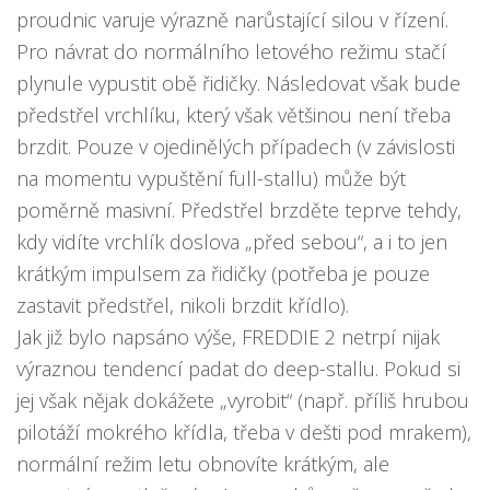
proudnic varuje výrazně narůstající silou v řízení.
Pro návrat do normálního letového režimu stačí
plynule vypustit obě řidičky. Následovat však bude
předstřel vrchlíku, který však většinou není třeba
brzdit. Pouze v ojedinělých případech (v závislosti
na momentu vypuštění full-stallu) může být
poměrně masivní. Předstřel brzděte teprve tehdy,
kdy vidíte vrchlík doslova „před sebou“, a i to jen
krátkým impulsem za řidičky (potřeba je pouze
zastavit předstřel, nikoli brzdit křídlo).
Jak již bylo napsáno výše, FREDDIE 2 netrpí nijak
výraznou tendencí padat do deep-stallu. Pokud si
jej však nějak dokážete „vyrobit“ (např. příliš hrubou
pilotáží mokrého křídla, třeba v dešti pod mrakem),
normální režim letu obnovíte krátkým, ale