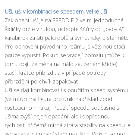
Uši, uši v kombinaci se speedem, velké uši
Zaklopení uší je na FREDDIE 2 velmi jednoduché.
Řidičky držte v rukou, uchopte šňůry od „baby A“
karabinek za šití palci dolů a symetricky je stáhněte.
Pro obnovení původního režimu je většinou stačí
pouze vypustit. Pokud se vracejí pomalu (může k
tomu dojít zejména na málo zatíženém křídle)
stačí krátce přibrzdit a v případě potřeby
přbrzdění po chvíli zopakovat.
Uši se dají kombinovat i s použitím speed systému
(velmi účinná figura pro únik například zpod
rostoucího mraku). Použití speedu současně s
ušima zvýší nejen opadání, ale i dopřednou
rychlost, přičemž mírná ztráta stability na speedu je
vyrovnána jejím nárůstem na uších. Pokud se pro