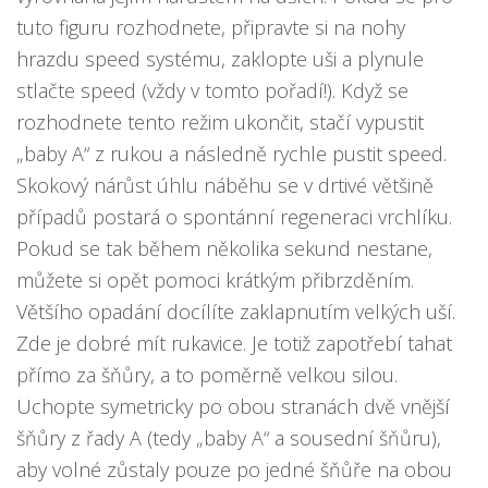
tuto figuru rozhodnete, připravte si na nohy
hrazdu speed systému, zaklopte uši a plynule
stlačte speed (vždy v tomto pořadí!). Když se
rozhodnete tento režim ukončit, stačí vypustit
„baby A“ z rukou a následně rychle pustit speed.
Skokový nárůst úhlu náběhu se v drtivé většině
případů postará o spontánní regeneraci vrchlíku.
Pokud se tak během několika sekund nestane,
můžete si opět pomoci krátkým přibrzděním.
Většího opadání docílíte zaklapnutím velkých uší.
Zde je dobré mít rukavice. Je totiž zapotřebí tahat
přímo za šňůry, a to poměrně velkou silou.
Uchopte symetricky po obou stranách dvě vnější
šňůry z řady A (tedy „baby A“ a sousední šňůru),
aby volné zůstaly pouze po jedné šňůře na obou