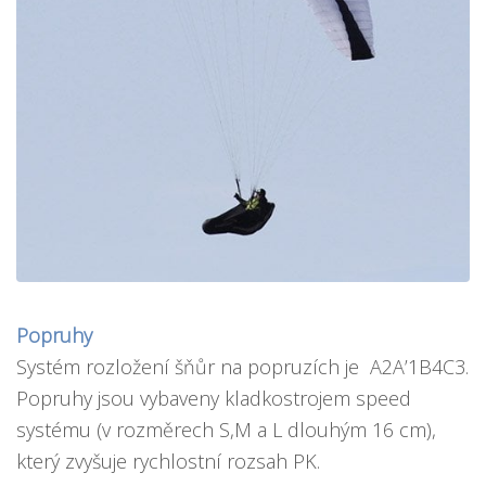
Popruhy
Systém rozložení šňůr na popruzích je A2A’1B4C3.
Popruhy jsou vybaveny kladkostrojem speed
systému (v rozměrech S,M a L dlouhým 16 cm),
který zvyšuje rychlostní rozsah PK.