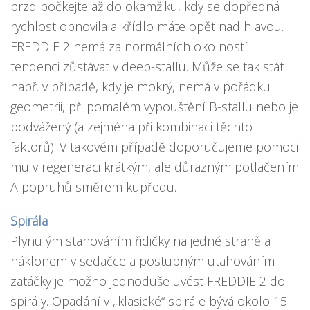
brzd počkejte až do okamžiku, kdy se dopředná
rychlost obnovila a křídlo máte opět nad hlavou.
FREDDIE 2 nemá za normálních okolností
tendenci zůstávat v deep-stallu. Může se tak stát
např. v případě, kdy je mokrý, nemá v pořádku
geometrii, při pomalém vypouštění B-stallu nebo je
podvážený (a zejména při kombinaci těchto
faktorů). V takovém případě doporučujeme pomoci
mu v regeneraci krátkým, ale důrazným potlačením
A popruhů směrem kupředu.
Spirála
Plynulým stahováním řidičky na jedné straně a
náklonem v sedačce a postupným utahováním
zatáčky je možno jednoduše uvést FREDDIE 2 do
spirály. Opadání v „klasické“ spirále bývá okolo 15