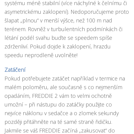
systému méně stabilní (více náchylné k čelnímu či
asymetrickému zaklopení). Nedoporučujeme proto
šlapat „plnou“ v menší výšce, než 100 m nad
terénem. Rovněž v turbulentních podmínkách či
létání podél svahu buďte se speedem spíše
zdrženliví. Pokud dojde k zaklopení, hrazdu
speedu neprodleně uvolněte!
Zatáčení
Pokud potřebujete zatáčet například v termice na
malém poloměru, ale současně s co nejmenším
opadáním, FREDDIE 2 vám to velmi ochotně
umožní – při nástupu do zatáčky použijte co
nejvíce náklonu v sedačce a o zlomek sekundy
později přitáhněte na té samé straně řidičku.
Jakmile se váš FREDDIE začíná „zakusovat“ do