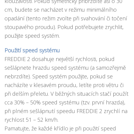
klouzavosti. Pokud symetricky přibrzdíte asi o 30
cm, budete se nacházet v režimu minimálního
opadání (tento režim zvolte při svahování či točení
stoupavého proudu). Pokud potřebujete zrychlit,
použijte speed systém.
Použití speed systému
FREDDIE 2 dosahuje největší rychlosti, pokud
sešlápnete hrazdu speed systému (a samozřejmě
nebrzdíte). Speed systém použijte, pokud se
nacházíte v klesavém proudu, letíte proti větru či
při delším přeletu. V běžných situacích stačí použít
cca 30% – 50% speed systému (tzv. první hrazda),
při plném sešlápnutí speedu FREDDIE 2 zrychlí na
rychlost 51 – 52 km/h.
Pamatujte, že každé křídlo je při použití speed