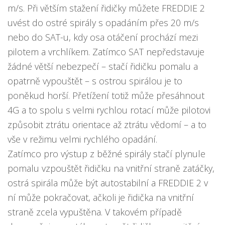
m/s. Při větším stažení řidičky můžete FREDDIE 2
uvést do ostré spirály s opadáním přes 20 m/s
nebo do SAT-u, kdy osa otáčení prochází mezi
pilotem a vrchlíkem. Zatímco SAT nepředstavuje
žádné větší nebezpečí – stačí řidičku pomalu a
opatrně vypouštět – s ostrou spirálou je to
poněkud horší. Přetížení totiž může přesáhnout
4G a to spolu s velmi rychlou rotací může pilotovi
způsobit ztrátu orientace až ztrátu vědomí – a to
vše v režimu velmi rychlého opadání.
Zatímco pro výstup z běžné spirály stačí plynule
pomalu vzpouštět řidičku na vnitřní straně zatáčky,
ostrá spirála může být autostabilní a FREDDIE 2 v
ní může pokračovat, ačkoli je řidička na vnitřní
straně zcela vypuštěna. V takovém případě