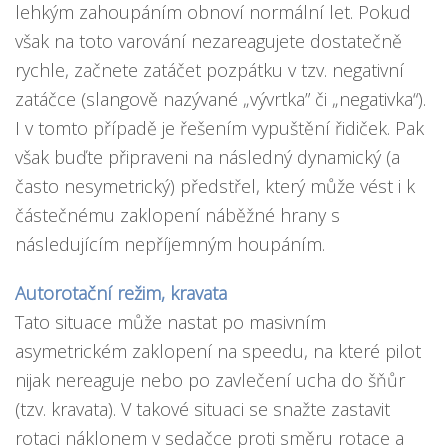
lehkým zahoupáním obnoví normální let. Pokud
však na toto varování nezareagujete dostatečně
rychle, začnete zatáčet pozpátku v tzv. negativní
zatáčce (slangově nazývané „vývrtka” či „negativka“).
I v tomto případě je řešením vypuštění řidiček. Pak
však buďte připraveni na následný dynamický (a
často nesymetrický) předstřel, který může vést i k
částečnému zaklopení náběžné hrany s
následujícím nepříjemným houpáním.
Autorotační režim, kravata
Tato situace může nastat po masivním
asymetrickém zaklopení na speedu, na které pilot
nijak nereaguje nebo po zavlečení ucha do šňůr
(tzv. kravata). V takové situaci se snažte zastavit
rotaci náklonem v sedačce proti směru rotace a