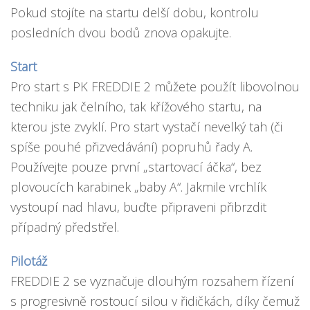
Pokud stojíte na startu delší dobu, kontrolu
posledních dvou bodů znova opakujte.
Start
Pro start s PK FREDDIE 2 můžete použít libovolnou
techniku jak čelního, tak křížového startu, na
kterou jste zvyklí. Pro start vystačí nevelký tah (či
spíše pouhé přizvedávání) popruhů řady A.
Používejte pouze první „startovací áčka“, bez
plovoucích karabinek „baby A“. Jakmile vrchlík
vystoupí nad hlavu, buďte připraveni přibrzdit
případný předstřel.
Pilotáž
FREDDIE 2 se vyznačuje dlouhým rozsahem řízení
s progresivně rostoucí silou v řidičkách, díky čemuž