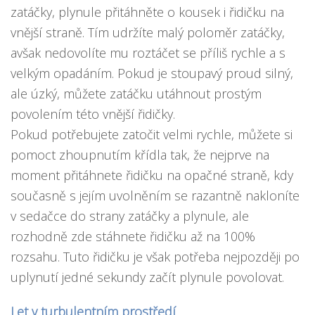
zatáčky, plynule přitáhněte o kousek i řidičku na
vnější straně. Tím udržíte malý poloměr zatáčky,
avšak nedovolíte mu roztáčet se příliš rychle a s
velkým opadáním. Pokud je stoupavý proud silný,
ale úzký, můžete zatáčku utáhnout prostým
povolením této vnější řidičky.
Pokud potřebujete zatočit velmi rychle, můžete si
pomoct zhoupnutím křídla tak, že nejprve na
moment přitáhnete řidičku na opačné straně, kdy
současně s jejím uvolněním se razantně nakloníte
v sedačce do strany zatáčky a plynule, ale
rozhodně zde stáhnete řidičku až na 100%
rozsahu. Tuto řidičku je však potřeba nejpozději po
uplynutí jedné sekundy začít plynule povolovat.
Let v turbulentním prostředí