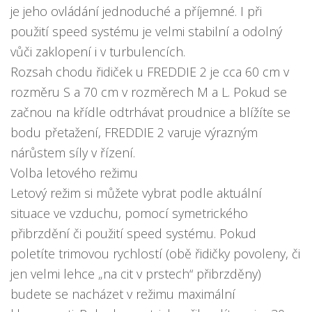
je jeho ovládání jednoduché a příjemné. I při
použití speed systému je velmi stabilní a odolný
vůči zaklopení i v turbulencích.
Rozsah chodu řidiček u FREDDIE 2 je cca 60 cm v
rozměru S a 70 cm v rozměrech M a L. Pokud se
začnou na křídle odtrhávat proudnice a blížíte se
bodu přetažení, FREDDIE 2 varuje výrazným
nárůstem síly v řízení.
Volba letového režimu
Letový režim si můžete vybrat podle aktuální
situace ve vzduchu, pomocí symetrického
přibrzdění či použití speed systému. Pokud
poletíte trimovou rychlostí (obě řidičky povoleny, či
jen velmi lehce „na cit v prstech“ přibrzděny)
budete se nacházet v režimu maximální