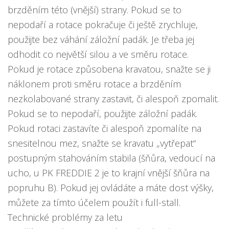
brzděním této (vnější) strany. Pokud se to
nepodaří a rotace pokračuje či ještě zrychluje,
použijte bez váhání záložní padák. Je třeba jej
odhodit co největší silou a ve směru rotace.
Pokud je rotace způsobena kravatou, snažte se ji
náklonem proti směru rotace a brzděním
nezkolabované strany zastavit, či alespoň zpomalit.
Pokud se to nepodaří, použijte záložní padák.
Pokud rotaci zastavíte či alespoň zpomalíte na
snesitelnou mez, snažte se kravatu „vytřepat“
postupným stahováním stabila (šňůra, vedoucí na
ucho, u PK FREDDIE 2 je to krajní vnější šňůra na
popruhu B). Pokud jej ovládáte a máte dost výšky,
můžete za tímto účelem použít i full-stall.
Technické problémy za letu