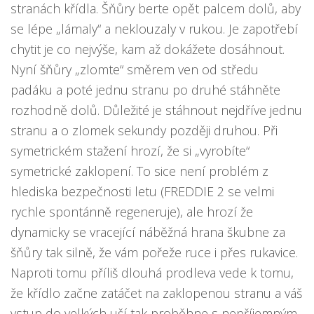
stranách křídla. Šňůry berte opět palcem dolů, aby
se lépe „lámaly“ a neklouzaly v rukou. Je zapotřebí
chytit je co nejvýše, kam až dokážete dosáhnout.
Nyní šňůry „zlomte“ směrem ven od středu
padáku a poté jednu stranu po druhé stáhněte
rozhodně dolů. Důležité je stáhnout nejdříve jednu
stranu a o zlomek sekundy později druhou. Při
symetrickém stažení hrozí, že si „vyrobíte“
symetrické zaklopení. To sice není problém z
hlediska bezpečnosti letu (FREDDIE 2 se velmi
rychle spontánně regeneruje), ale hrozí že
dynamicky se vracející náběžná hrana škubne za
šňůry tak silně, že vám pořeže ruce i přes rukavice.
Naproti tomu příliš dlouhá prodleva vede k tomu,
že křídlo začne zatáčet na zaklopenou stranu a váš
vstup do velkých uší tak proběhne s nepříjemným