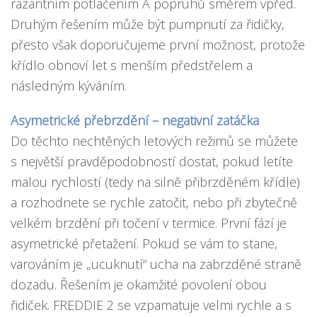
razantním potlačením A popruhů směrem vpřed.
Druhým řešením může být pumpnutí za řidičky,
přesto však doporučujeme první možnost, protože
křídlo obnoví let s menším předstřelem a
následným kýváním.
Asymetrické přebrzdění – negativní zatáčka
Do těchto nechtěných letových režimů se můžete
s největší pravděpodobností dostat, pokud letíte
malou rychlostí (tedy na silně přibrzděném křídle)
a rozhodnete se rychle zatočit, nebo při zbytečně
velkém brzdění při točení v termice. První fází je
asymetrické přetažení. Pokud se vám to stane,
varováním je „ucuknutí“ ucha na zabrzděné straně
dozadu. Řešením je okamžité povolení obou
řidiček. FREDDIE 2 se vzpamatuje velmi rychle a s