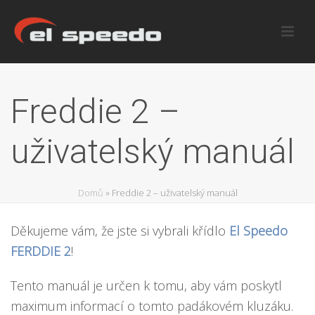
Freddie 2 –
uživatelský manuál
Domů
»
Freddie 2 – uživatelský manuál
Děkujeme vám, že jste si vybrali křídlo
El Speedo
FERDDIE 2
!
Tento manuál je určen k tomu, aby vám poskytl
maximum informací o tomto padákovém kluzáku.