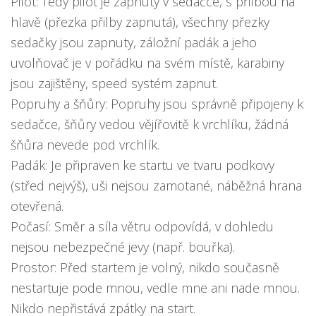
Pilot: Tedy pilot je zapnutý v sedačce, s přilbou na
hlavě (přezka přilby zapnutá), všechny přezky
sedačky jsou zapnuty, záložní padák a jeho
uvolňovač je v pořádku na svém místě, karabiny
jsou zajištěny, speed systém zapnut.
Popruhy a šňůry: Popruhy jsou správně připojeny k
sedačce, šňůry vedou vějířovitě k vrchlíku, žádná
šňůra nevede pod vrchlík.
Padák: Je připraven ke startu ve tvaru podkovy
(střed nejvýš), uši nejsou zamotané, náběžná hrana
otevřená.
Počasí: Směr a síla větru odpovídá, v dohledu
nejsou nebezpečné jevy (např. bouřka).
Prostor: Před startem je volný, nikdo současně
nestartuje pode mnou, vedle mne ani nade mnou.
Nikdo nepřistává zpátky na start.