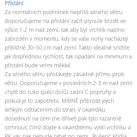
Přistání
Za normálních podmínek nepříliš silného větru
doporučujeme na přistání začít plynule brzdit ve
výšce 1-2 m nad zemí, tak aby byl vrchlík naplno
zabrzděn v momentu, kdy se vaše nohy nacházejí
přibližně 30–50 cm nad zemí. Takto ideálně snížíte
jak dopřednou rychlost, tak opadání na minimum a
přistání bude velmi měkké.
Za silného větru přistávejte zásadně přímo proti
větru. Doporučujeme v posledních 2-3 m nad zemí
chytit do ruko (palci dolů) zadní C popruhy a
pokud je to zapotřebí, MÍRNĚ přibrzdit jejich
lehkým odtlačením do stran. V okamžiku
dosednutí na zem (ne dříve!) pak tyto razantně
strhnout, čímž dojde k okamžitému vylití vrchlíku a
PK vás pak nebude tahat po zemi. „Rušení“ křídla