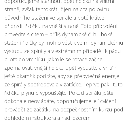
doporučujeme stáhnout opět řidičku na vnitřní
straně, avšak tentokrát již jen na cca polovinu
původního stažení ve spirále a poté krátce
přibrzdit řidičku na vnější straně. Toto přibrzdění
proveďte s citem – příliš dynamické či hluboké
stažení řidičky by mohlo vést k velmi dynamickému
výstupu ze spirály a v extrémním případě i k pádu
pilota do vrchlíku. Jakmile se rotace začne
zpomalovat, vnější řidičku opět vypusťte a vnitřní
ještě okamžik podržte, aby se přebytečná energie
ze spirály spotřebovala v zatáčce. Teprve pak i tuto
řidičku plynule vypouštějte. Pokud spirálu ještě
dokonale neovládáte, doporučujeme její cvičení
provádět ze začátku na bezpečnostním kurzu pod
dohledem instruktora a nad jezerem.