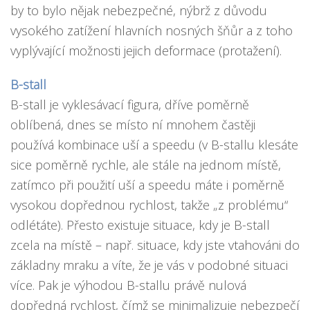
by to bylo nějak nebezpečné, nýbrž z důvodu
vysokého zatížení hlavních nosných šňůr a z toho
vyplývající možnosti jejich deformace (protažení).
B-stall
B-stall je vyklesávací figura, dříve poměrně
oblíbená, dnes se místo ní mnohem častěji
používá kombinace uší a speedu (v B-stallu klesáte
sice poměrně rychle, ale stále na jednom místě,
zatímco při použití uší a speedu máte i poměrně
vysokou dopřednou rychlost, takže „z problému“
odlétáte). Přesto existuje situace, kdy je B-stall
zcela na místě – např. situace, kdy jste vtahováni do
základny mraku a víte, že je vás v podobné situaci
více. Pak je výhodou B-stallu právě nulová
dopředná rychlost, čímž se minimalizuje nebezpečí