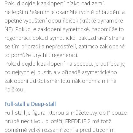
Pokud dojde k zaklopení nízko nad zemí,
nejlepším řešením je okamžité rychlé přibrzdění a
opětné vypuštění obou řidiček (krátké dynamické
NE). Pokud je zaklopení symetrické, napomůže to
regeneraci, pokud symetrické, pak „zdravá“ strana
se tím přibrzdí a nepředstřelí, zatímco zaklopené
to pomůže urychlit regeneraci.
Pokud dojde k zaklopení na speedu, je potřeba jej
co nejrychleji pustit, a v případě asymetrického
zaklopení udržet směr letu náklonem a mírně
řidičkou.
Full-stall a Deep-stall
Full-stall je figura, kterou si můžete „vyrobit“ pouze
hrubě necitlivou pilotáží, FREDDIE 2 má totiž
poměrně velký rozsah řízení a před utržením