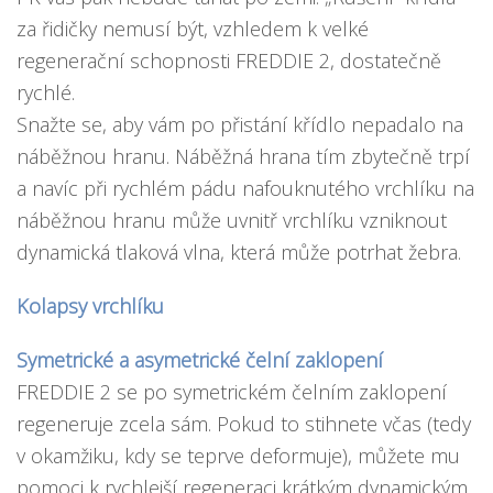
za řidičky nemusí být, vzhledem k velké
regenerační schopnosti FREDDIE 2, dostatečně
rychlé.
Snažte se, aby vám po přistání křídlo nepadalo na
náběžnou hranu. Náběžná hrana tím zbytečně trpí
a navíc při rychlém pádu nafouknutého vrchlíku na
náběžnou hranu může uvnitř vrchlíku vzniknout
dynamická tlaková vlna, která může potrhat žebra.
Kolapsy vrchlíku
Symetrické a asymetrické čelní zaklopení
FREDDIE 2 se po symetrickém čelním zaklopení
regeneruje zcela sám. Pokud to stihnete včas (tedy
v okamžiku, kdy se teprve deformuje), můžete mu
pomoci k rychlejší regeneraci krátkým dynamickým