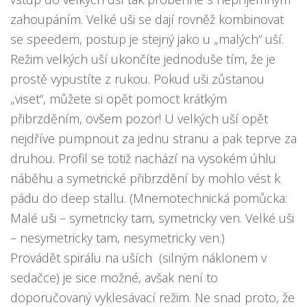
zahoupáním. Velké uši se dají rovněž kombinovat
se speedem, postup je stejný jako u „malých“ uší.
Režim velkých uší ukončíte jednoduše tím, že je
prostě vypustíte z rukou. Pokud uši zůstanou
„viset“, můžete si opět pomoct krátkým
přibrzděním, ovšem pozor! U velkých uší opět
nejdříve pumpnout za jednu stranu a pak teprve za
druhou. Profil se totiž nachází na vysokém úhlu
náběhu a symetrické přibrzdění by mohlo vést k
pádu do deep stallu. (Mnemotechnická pomůcka:
Malé uši – symetricky tam, symetricky ven. Velké uši
– nesymetricky tam, nesymetricky ven.)
Provádět spirálu na uších (silným náklonem v
sedačce) je sice možné, avšak není to
doporučovaný vyklesávací režim. Ne snad proto, že