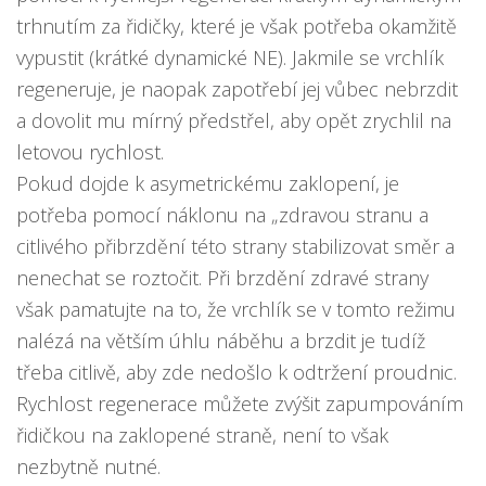
trhnutím za řidičky, které je však potřeba okamžitě
vypustit (krátké dynamické NE). Jakmile se vrchlík
regeneruje, je naopak zapotřebí jej vůbec nebrzdit
a dovolit mu mírný předstřel, aby opět zrychlil na
letovou rychlost.
Pokud dojde k asymetrickému zaklopení, je
potřeba pomocí náklonu na „zdravou stranu a
citlivého přibrzdění této strany stabilizovat směr a
nenechat se roztočit. Při brzdění zdravé strany
však pamatujte na to, že vrchlík se v tomto režimu
nalézá na větším úhlu náběhu a brzdit je tudíž
třeba citlivě, aby zde nedošlo k odtržení proudnic.
Rychlost regenerace můžete zvýšit zapumpováním
řidičkou na zaklopené straně, není to však
nezbytně nutné.