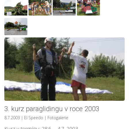
3. kurz paraglidingu v roce 2003
8.7.2003
| El Speedo
|
Fotogalerie
Kurz v termínu: 28.6. – 4.7. 2003