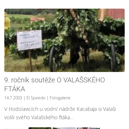
9. ročník soutěže O VALAŠSKÉHO
FTÁKA
14.7.2003
| El Speedo
|
Fotogalerie
V Hodslavicích u vodní nádrže Kacabaja si Valaši
volili svého Valašského ftáka…