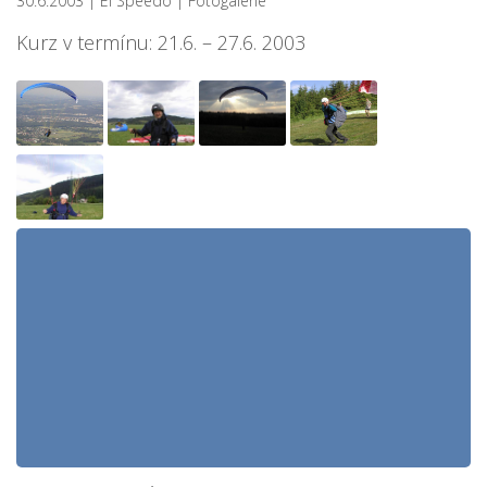
30.6.2003
| El Speedo
|
Fotogalerie
Kurz v termínu: 21.6. – 27.6. 2003