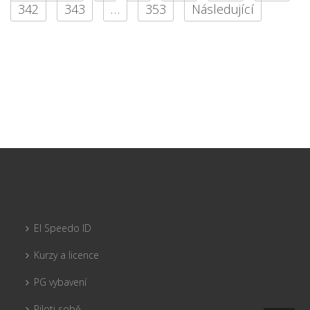
342
343
…
353
Následující
El Speedo ID
Kurzy a licence
PG vybavení
Piloti sobě