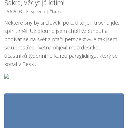
Sakra, vždyť já letím!
26.6.2003
| El Speedo
|
Články
Některé sny by si člověk, pokud to jen trochu jde,
splnit měl. Už dlouho jsem chtěl vzlétnout a
podívat se na svět z ptačí perspektivy. A tak jsem
se uprostřed května objevil mezi desítkou
účastníků týdenního kurzu paraglidingu, který se
konal v Besk…