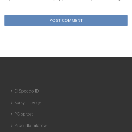
El Speedo ID
Kursy i licencje
PG sprzęt
Piloci dla pilotów