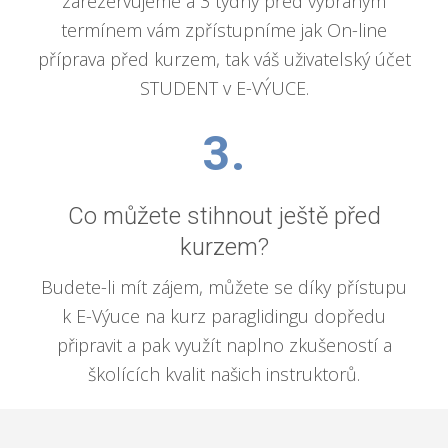
zarezervujeme a 3 týdny před vybraným
termínem vám zpřístupníme jak On-line
příprava před kurzem, tak váš uživatelský účet
STUDENT v E-VÝUCE.
3.
Co můžete stihnout ještě před
kurzem?
Budete-li mít zájem, můžete se díky přístupu
k E-Výuce na kurz paraglidingu dopředu
připravit a pak využít naplno zkušeností a
školících kvalit našich instruktorů.