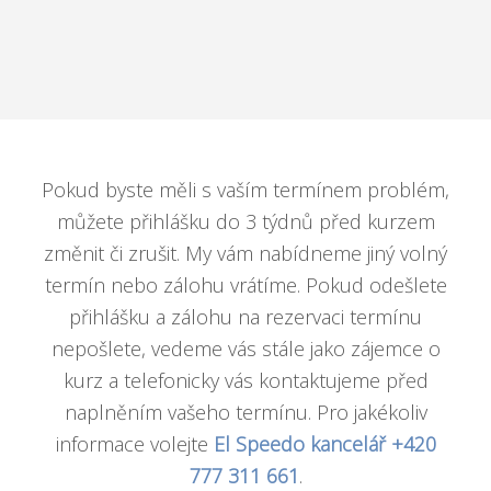
Pokud byste měli s vaším termínem problém,
můžete přihlášku do 3 týdnů před kurzem
změnit či zrušit. My vám nabídneme jiný volný
termín nebo zálohu vrátíme. Pokud odešlete
přihlášku a zálohu na rezervaci termínu
nepošlete, vedeme vás stále jako zájemce o
kurz a telefonicky vás kontaktujeme před
naplněním vašeho termínu. Pro jakékoliv
informace volejte
El Speedo kancelář +420
777 311 661
.