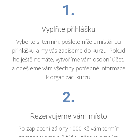
1.
Vyplňte přihlášku
Vyberte si termín, pošlete níže umístěnou
přihlášku a my vás zapíšeme do kurzu. Pokud
ho ještě nemáte, vytvoříme vám osobní účet,
a odešleme vám všechny potřebné informace
k organizaci kurzu.
2.
Rezervujeme vám místo
Po zaplacení zálohy 1000 Kč vám termín