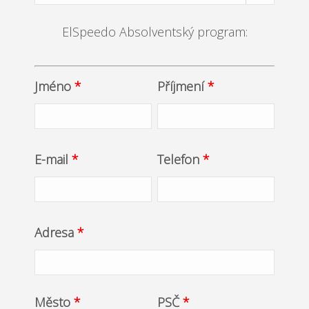
ElSpeedo Absolventský program:
Jméno
*
Příjmení
*
E-mail
*
Telefon
*
Adresa
*
Město
*
PSČ
*