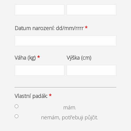
Datum narození: dd/mm/rrrr
*
Váha (kg)
*
Výška (cm)
Vlastní padák:
*
mám.
nemám, potřebuji půjčit.