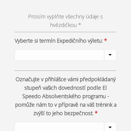
Prosím vyplňte všechny údaje s
hvězdičkou *
Vyberte si termín Expedičního výletu:
*
Označujte v přihlášce vámi předpokládaný
stupeň vašich dovedností podle El
Speedo Absolventského programu -
pomůže nám to v přípravě na váš trénink a
zvýší to jeho bezpečnost.
*