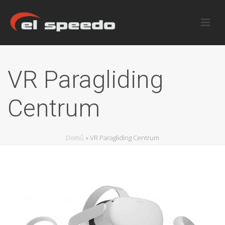
VR Paragliding
Centrum
Domů
»
VR Paragliding Centrum