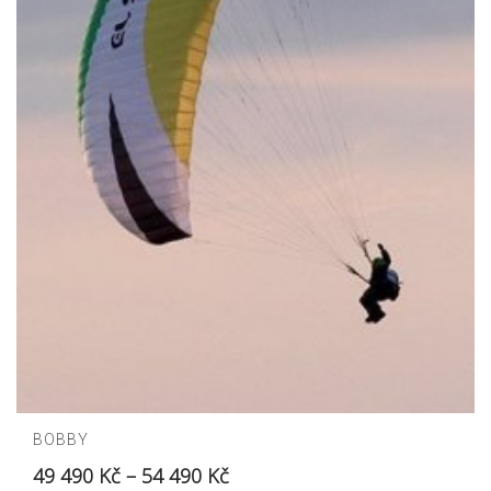
BOBBY
49 490
Kč
–
54 490
Kč