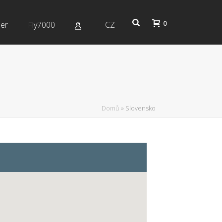
0
er
Fly7000
CZ
Domů
»
Slovensko