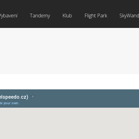
Vybavení
Tandemy
Klub
Flight Park
SkyWand