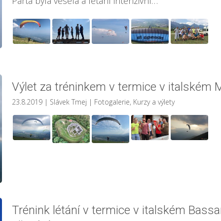
Parta byla veselá a létání intenzivní…
Výlet za tréninkem v termice v italském 
23.8.2019
| Slávek Tmej
|
Fotogalerie
,
Kurzy a výlety
Trénink létání v termice v italském Bass