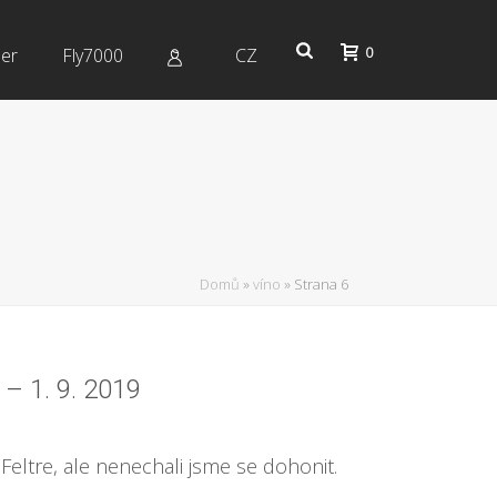
0
er
Fly7000
CZ
Domů
»
víno
»
Strana 6
. – 1. 9. 2019
Feltre, ale nenechali jsme se dohonit.