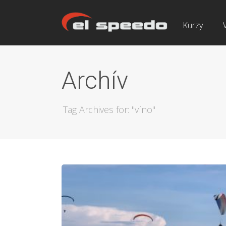
Kurzy
Archív
Tag Archives for: "víno"