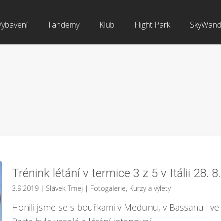
Vybavení
Tandemy
Klub
Flight Park
SkyWand
Trénink létání v termice 3 z 5 v Itálii 28. 8
3.9.2019
| Slávek Tmej
|
Fotogalerie
,
Kurzy a výlety
Honili jsme se s bouřkami v Medunu, v Bassanu i ve 