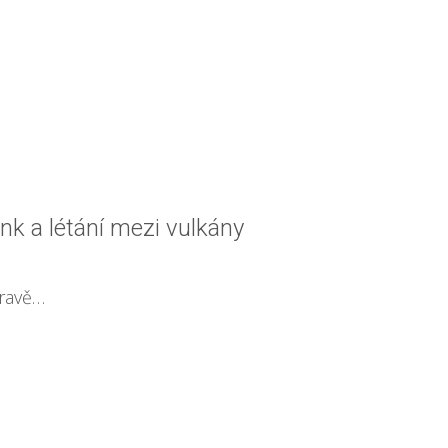
nk a létání mezi vulkány
pravě…