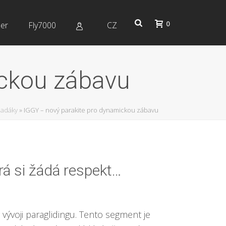
0
er
Fly7000
CZ
ickou zábavu
adáky
»
IGGY – nový parakite pro dynamickou zábavu
rá si žádá respekt…
 vývoji paraglidingu. Tento segment je