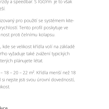
rzdy a speedbar. S IGGYm
je to však
ší.
lizovaný pro použití se systémem kite-
ychlostí. Tento profil poskytuje ve
olnost proti čelnímu kolapsu.
kde se velikost křídla volí na základě
GYho vyžaduje také zvážení typických
erých plánujete létat.
6 – 18 – 20 – 22 m². Křídla menší než 18
si nejste jisti svou úrovní dovedností,
ikost.
ávce