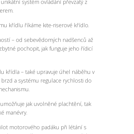
 unikátní systém ovládání převzatý z
erem.
 křídlu říkáme kite-riserové křídlo.
eností – od sebevědomých nadšenců až
bytné pochopit, jak funguje jeho řídicí
lu křídla – také upravuje úhel náběhu v
brzd a systému regulace rychlosti do
mechanismu.
o umožňuje jak uvolněné plachtění, tak
ké manévry.
 pilot motorového padáku při létání s