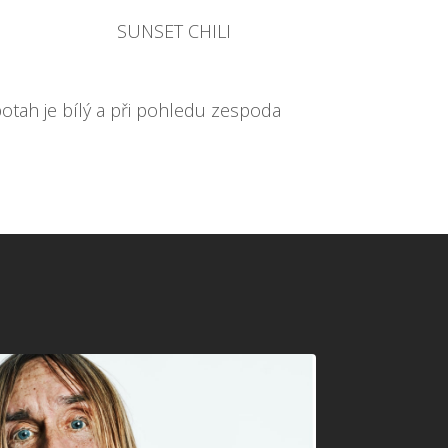
SUNSET CHILI
otah je bílý a při pohledu zespoda