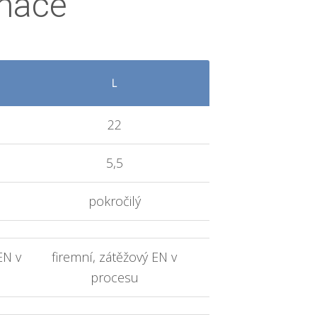
rmace
L
22
5,5
pokročilý
EN v
firemní, zátěžový EN v
procesu