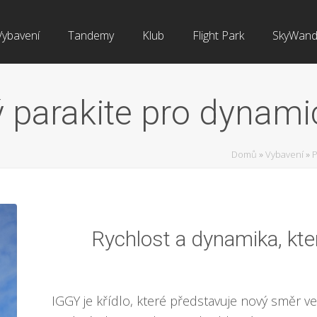
Vybavení
Tandemy
Klub
Flight Park
SkyWand
 parakite pro dynam
Domů
»
Vybavení
»
P
Rychlost a dynamika, kte
IGGY je křídlo, které představuje nový směr ve