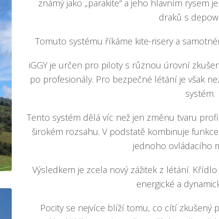
známý jako „parakite“ a jeho hlavním rysem je
draků s depow
Tomuto systému říkáme kite-risery a samotnému
iGGY je určen pro piloty s různou úrovní zkuš
po profesionály. Pro bezpečné létání je však nez
systém.
Tento systém dělá víc než jen změnu tvaru profi
širokém rozsahu. V podstatě kombinuje funkce 
jednoho ovládacího 
Výsledkem je zcela nový zážitek z létání. Křídl
energické a dynamic
Pocity se nejvíce blíží tomu, co cítí zkušený