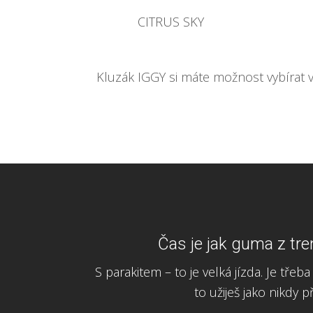
CITRUS SKY
Kluzák IGGY si máte možnost vybírat 
Čas je jak guma z tre
S parakitem – to je velká jízda. Je třeb
to užiješ jako nikdy 