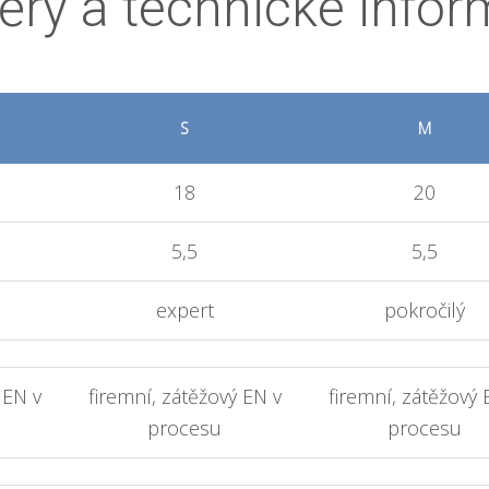
ry a technické info
S
M
18
20
5,5
5,5
expert
pokročilý
 EN v
firemní, zátěžový EN v
firemní, zátěžový 
procesu
procesu