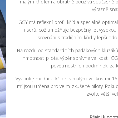
malým křídlem a obratně používá současně b
výrazně snaz
IGGY má reflexní profil křídla speciálně optima
riserů, což umožňuje bezpečný let vysokou r
srovnání s tradičními křídly lepší od
Na rozdíl od standardních padákových kluzáků, 
hmotnosti pilota, výběr správné velikosti IG
povětrnostních podmínek, za kt
Vyvinuli jsme řadu křídel s malými velikostmi: 1
m² jsou určena pro velmi zkušené piloty. Pokud 
zvolte větší vel
Přejdi k popt