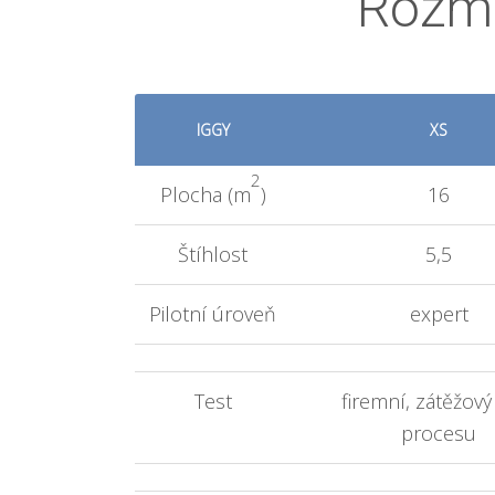
Rozmě
IGGY
XS
2
Plocha (m
)
16
Štíhlost
5,5
Pilotní úroveň
expert
Test
firemní, zátěžový
procesu