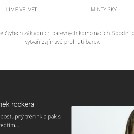
LIME VELVET
MINTY SKY
ve čtyřech základních barevných kombinacích. Spodní p
vytváří zajímavé prolnutí barev.
nek rockera
a postupný trénink a pak si
předtím…