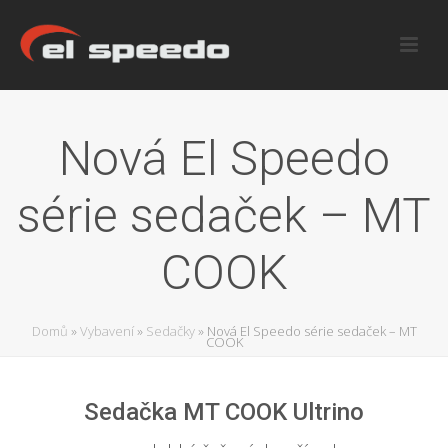
Nová El Speedo
série sedaček – MT
COOK
Domů
»
Vybavení
»
Sedačky
»
Nová El Speedo série sedaček – MT
COOK
Sedačka MT COOK Ultrino