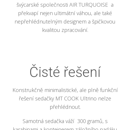
švýcarské společnosti AIR TURQUOISE a
překvapí nejen ultimátní váhou, ale také
nepřehlédnutelným designem a špičkovou
kvalitou zpracování.
Čisté řešení
Konstrukčně minimalistické, ale plně funkční
řešení sedačky MT COOK Ultrino nelze
přehlédnout.
Samotná sedačka váží 300 gramů, s
karabinami a kontejnerem záložního padáku