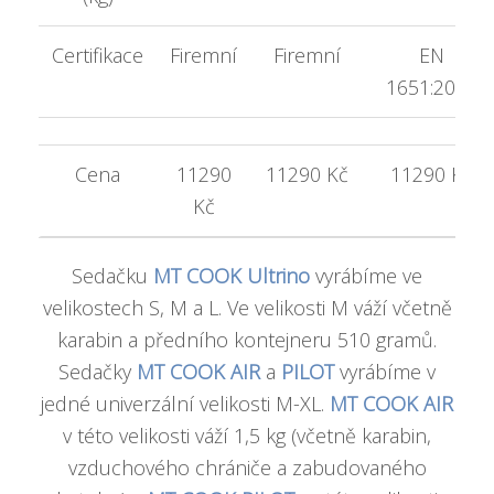
Certifikace
Firemní
Firemní
EN
1651:2018
Cena
11290
11290 Kč
11290 Kč
Kč
Sedačku
MT COOK Ultrino
vyrábíme ve
velikostech S, M a L. Ve velikosti M váží včetně
karabin a předního kontejneru 510 gramů.
Sedačky
MT COOK AIR
a
PILOT
vyrábíme v
jedné univerzální velikosti M-XL.
MT COOK AIR
v této velikosti váží 1,5 kg (včetně karabin,
vzduchového chrániče a zabudovaného