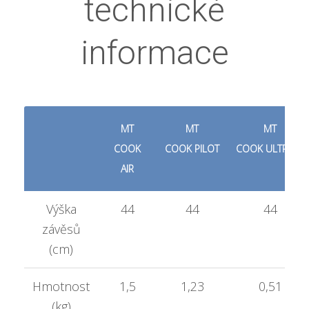
technické
informace
MT
MT
MT
COOK
COOK PILOT
COOK ULTRINO
AIR
Výška
44
44
44
závěsů
(cm)
Hmotnost
1,5
1,23
0,51
(kg)