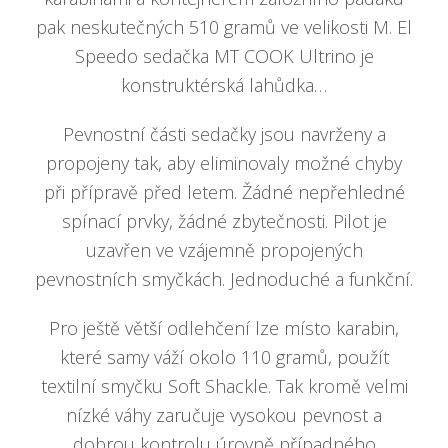
pak neskutečných 510 gramů ve velikosti M. El
Speedo sedačka MT COOK Ultrino je
konstruktérská lahůdka…
Pevnostní části sedačky jsou navrženy a
propojeny tak, aby eliminovaly možné chyby
při přípravě před letem. Žádné nepřehledné
spínací prvky, žádné zbytečnosti. Pilot je
uzavřen ve vzájemně propojených
pevnostních smyčkách. Jednoduché a funkční.
Pro ještě větší odlehčení lze místo karabin,
které samy váží okolo 110 gramů, použít
textilní smyčku Soft Shackle. Tak kromě velmi
nízké váhy zaručuje vysokou pevnost a
dobrou kontrolu úrovně případného