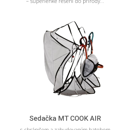
– superlehké řešení do přírody…
Sedačka MT COOK AIR
– s chráničem a zabudovaným batohem…