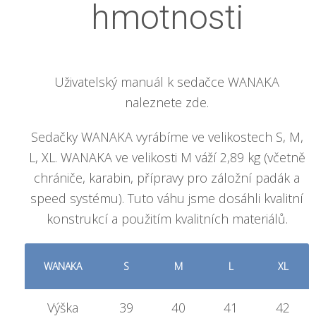
hmotnosti
Uživatelský manuál k sedačce WANAKA
naleznete zde.
Sedačky WANAKA vyrábíme ve velikostech S, M,
L, XL. WANAKA ve velikosti M váží 2,89 kg (včetně
chrániče, karabin, přípravy pro záložní padák a
speed systému). Tuto váhu jsme dosáhli kvalitní
konstrukcí a použitím kvalitních materiálů.
WANAKA
S
M
L
XL
Výška
39
40
41
42