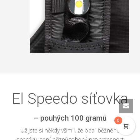
El Speedo síťovka
– pouhých 100 gramů
0
Už jste si někdy všimli, že obal běžného
spacáku není přizpůsobený pro transport