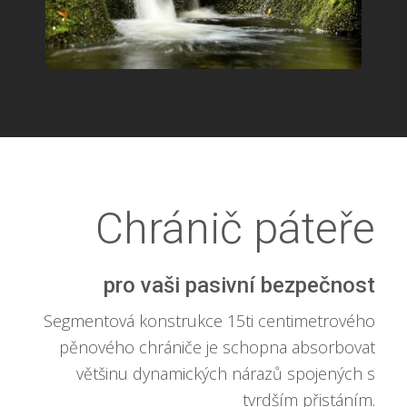
Chránič páteře
pro vaši pasivní bezpečnost
Segmentová konstrukce 15ti centimetrového
pěnového chrániče je schopna absorbovat
většinu dynamických nárazů spojených s
tvrdším přistáním.