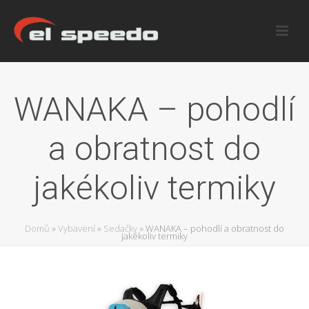
WANAKA – pohodlí
a obratnost do
jakékoliv termiky
Domů
»
Vybavení
»
Sedačky
»
WANAKA – pohodlí a obratnost do
jakékoliv termiky