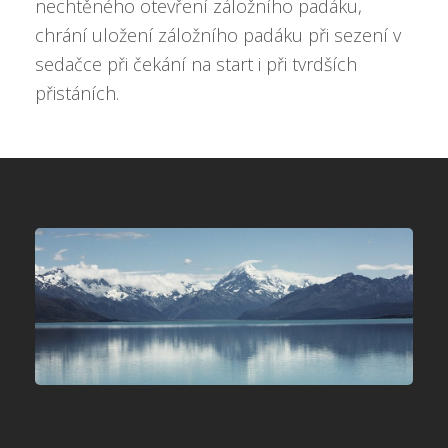
nechtěného otevření záložního padáku,
chrání uložení záložního padáku při sezení v
sedačce při čekání na start i při tvrdších
přistáních.