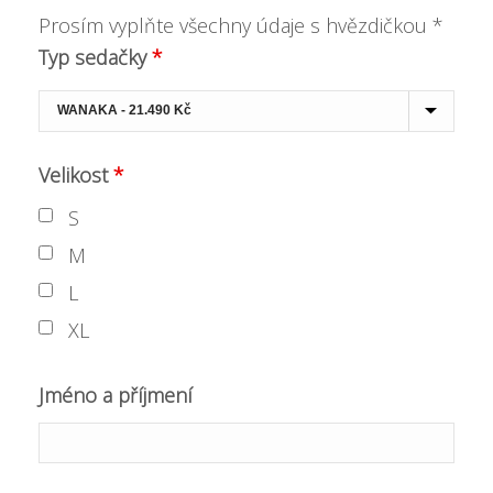
Prosím vyplňte všechny údaje s hvězdičkou *
Typ sedačky
*
Velikost
*
S
M
L
XL
Jméno a příjmení