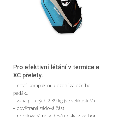
Pro efektivní létání v termice a
XC přelety.
– nové kompaktní uložení záložního
padáku
– váha pouhých 2,89 kg (ve velikosti M)
– odvětraná zádová část
– profilovaná posedová deska z karbonu