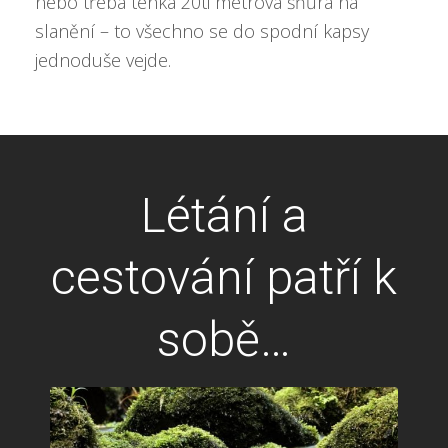
nebo třeba tenká 20ti metrová šňůra na
slanění – to všechno se do spodní kapsy
jednoduše vejde.
Létání a
cestování patří k
sobě…