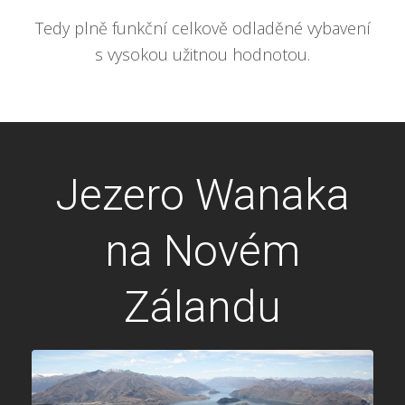
Tedy plně funkční celkově odladěné vybavení
s vysokou užitnou hodnotou.
Jezero Wanaka
na Novém
Zálandu