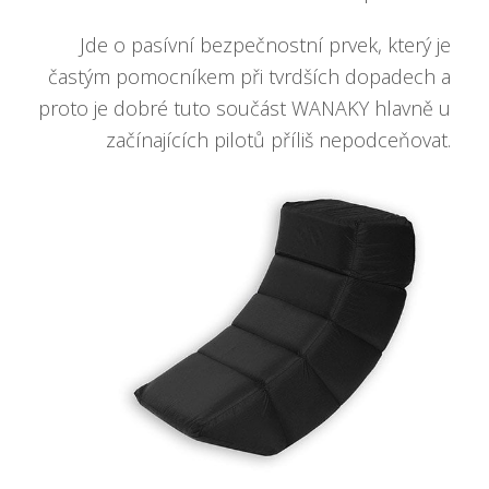
Jde o pasívní bezpečnostní prvek, který je
častým pomocníkem při tvrdších dopadech a
proto je dobré tuto součást WANAKY hlavně u
začínajících pilotů příliš nepodceňovat.