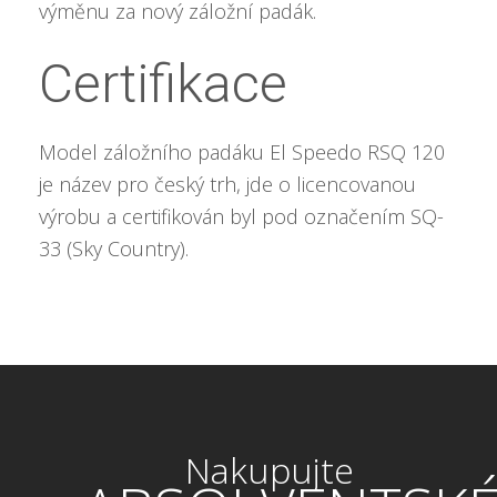
výměnu za nový záložní padák.
Certifikace
Model záložního padáku El Speedo RSQ 120
je název pro český trh, jde o licencovanou
výrobu a certifikován byl pod označením SQ-
33 (Sky Country).
Nakupujte