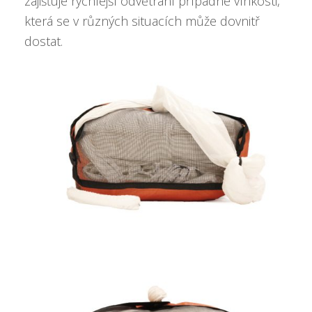
zajišťuje rychlejší odvětrání případné vlhkosti,
která se v různých situacích může dovnitř
dostat.