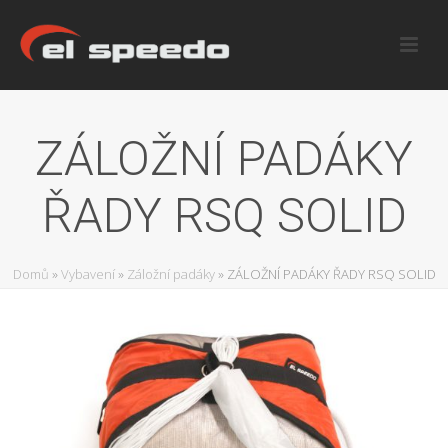
ZÁLOŽNÍ PADÁKY
ŘADY RSQ SOLID
Domů
»
Vybavení
»
Záložní padáky
»
ZÁLOŽNÍ PADÁKY ŘADY RSQ SOLID