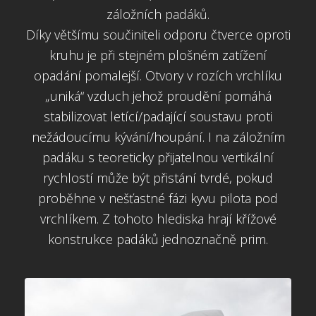
záložních padáků.
Díky většímu součiniteli odporu čtverce oproti
kruhu je při stejném plošném zatížení
opadání pomalejší. Otvory v rozích vrchlíku
„uniká“ vzduch jehož proudění pomáhá
stabilizovat letící/padající soustavu proti
nežádoucímu kývání/houpání. I na záložním
padáku s teoreticky přijatelnou vertikální
rychlostí může být přistání tvrdé, pokud
proběhne v nešťastné fázi kyvu pilota pod
vrchlíkem. Z tohoto hlediska hrají křížové
konstrukce padáků jednoznačně prim.