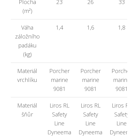
Plocha
23
26
33
(m²)
Váha
1,4
1,6
1,8
záložního
padáku
(kg)
Materiál
Porcher
Porcher
Porcher
vrchlíku
marine
marine
marine
9081
9081
9081
Materiál
Liros RL
Liros RL
Liros RL
šňůr
Safety
Safety
Safety
Line
Line
Line
Dyneema
Dyneema
Dyneema