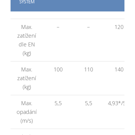
SYSTEM
Max.
–
–
120
zatížení
dle EN
(kg)
Max.
100
110
140
zatížení
(kg)
Max.
5,5
5,5
4,93*/5,5
opadání
(m/s)