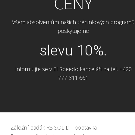
CENY
Všem absolventům našich tréninkových programů
poskytujeme
slevu 10%.
Informujte se v El Speedo kanceláři na tel. +420
777 311 661
Záložní padák RS SOLID - poptávka