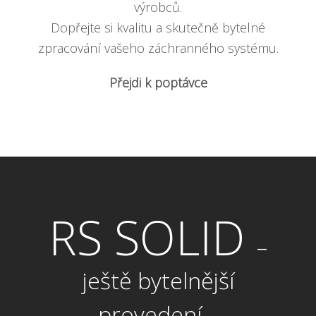
výrobců.
Dopřejte si kvalitu a skutečně bytelné
zpracování vašeho záchranného systému.
Přejdi k poptávce
RS SOLID
–
ještě bytelnější
provedení…