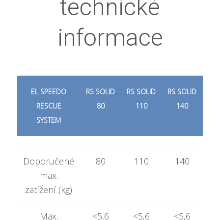
technické
informace
EL SPEEDO
RS SOLID
RS SOLID
RS SOLID
RS 
RESCUE
80
110
140
SYSTEM
Doporučené
80
110
140
max.
zatížení (kg)
Max.
<5,6
<5,6
<5,6
<