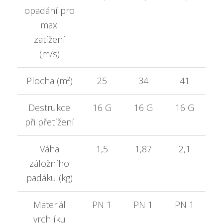
opadání pro
max.
zatížení
(m/s)
Plocha (m²)
25
34
41
Destrukce
16 G
16 G
16 G
1
při přetížení
Váha
1,5
1,87
2,1
záložního
padáku (kg)
Materiál
PN 1
PN 1
PN 1
P
vrchlíku