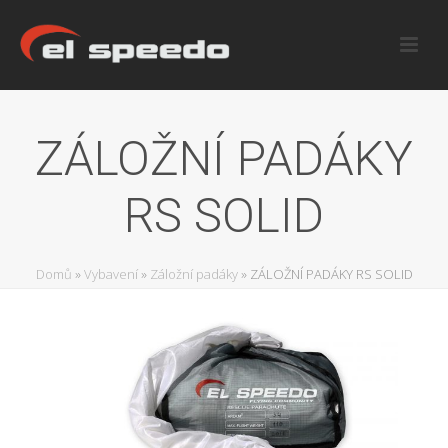
ZÁLOŽNÍ PADÁKY
RS SOLID
Domů
»
Vybavení
»
Záložní padáky
»
ZÁLOŽNÍ PADÁKY RS SOLID