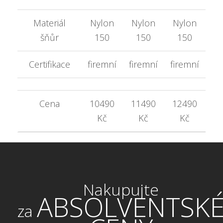
Materiál
Nylon
Nylon
Nylon
N
šňůr
150
150
150
Certifikace
firemní
firemní
firemní
fi
Cena
10490
11490
12490
1
Kč
Kč
Kč
Nakupujte
ABSOLVENTSK
za