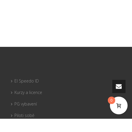
El Speedo ID
Kurzy a licence
0
PG vybavení
Piloti sobě
Pojištění