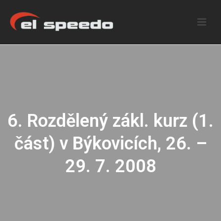
6. Rozdělený zákl. kurz (1.
část) v Býkovicích, 26. –
29. 7. 2008