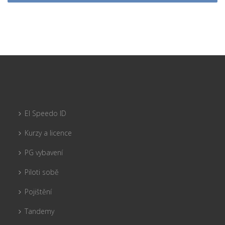
El Speedo ID
Kurzy a licence
PG vybavení
Piloti sobě
Pojištění
Tandemy