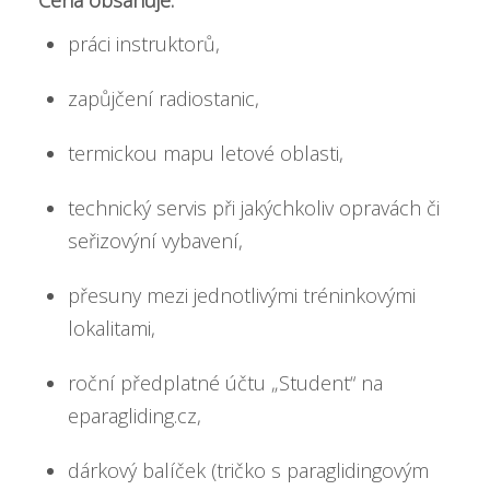
Cena obsahuje:
práci instruktorů,
zapůjčení radiostanic,
termickou mapu letové oblasti,
technický servis při jakýchkoliv opravách či
seřizovýní vybavení,
přesuny mezi jednotlivými tréninkovými
lokalitami,
roční předplatné účtu „Student“ na
eparagliding.cz
,
dárkový balíček (tričko s paraglidingovým