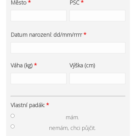
Město
*
PSČ
*
Datum narození: dd/mm/rrrr
*
Váha (kg)
*
Výška (cm)
Vlastní padák:
*
mám.
nemám, chci půjčit.