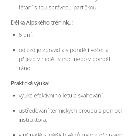
létání s tou správnou partičkou.
Délka Alpského tréninku:
6 dní,
odjezd je zpravidla v pondělí večer a
příjezd v neděli v noci nebo v pondělí
ráno.
Praktická výuka:
výuka efektivního letu a svahování,
ustřeďování termických proudů s pomocí
instruktora,
v případě silnějších větrů máme připraven