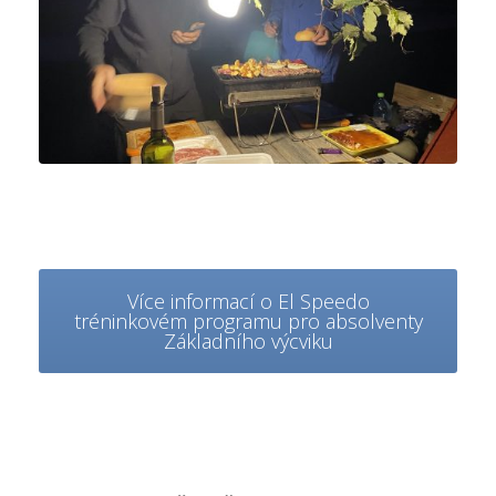
Více informací o El Speedo
tréninkovém programu pro absolventy
Základního výcviku