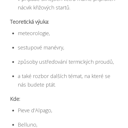
nácvik křižových startů.
Teoretická výuka:
meteorologie,
sestupové manévry,
způsoby ustřeďování termických proudů,
a také rozbor dalších témat, na které se
nás budete ptát.
Kde:
Pieve d’Alpago,
Belluno,