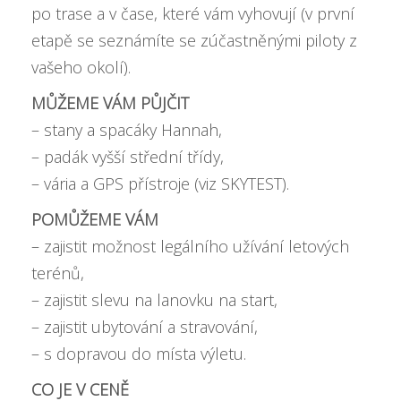
po trase a v čase, které vám vyhovují (v první
etapě se seznámíte se zúčastněnými piloty z
vašeho okolí).
MŮŽEME VÁM PŮJČIT
– stany a spacáky Hannah,
– padák vyšší střední třídy,
– vária a GPS přístroje (viz SKYTEST).
POMŮŽEME VÁM
– zajistit možnost legálního užívání letových
terénů,
– zajistit slevu na lanovku na start,
– zajistit ubytování a stravování,
– s dopravou do místa výletu.
CO JE V CENĚ