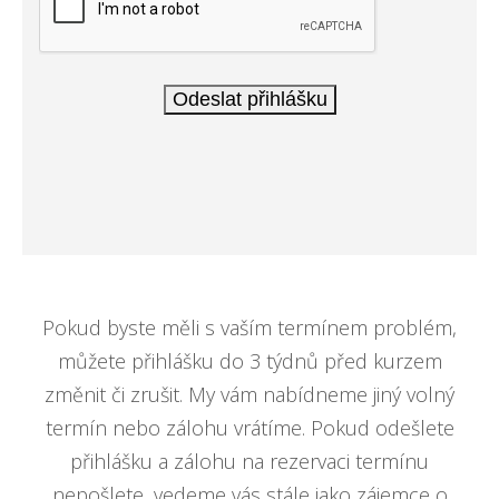
Pokud byste měli s vaším termínem problém,
můžete přihlášku do 3 týdnů před kurzem
změnit či zrušit. My vám nabídneme jiný volný
termín nebo zálohu vrátíme. Pokud odešlete
přihlášku a zálohu na rezervaci termínu
nepošlete, vedeme vás stále jako zájemce o