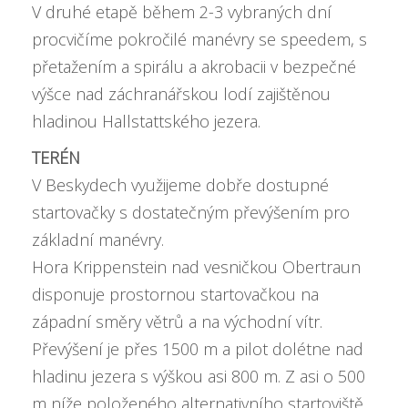
V druhé etapě během 2-3 vybraných dní
procvičíme pokročilé manévry se speedem, s
přetažením a spirálu a akrobacii v bezpečné
výšce nad záchranářskou lodí zajištěnou
hladinou Hallstattského jezera.
TERÉN
V Beskydech využijeme dobře dostupné
startovačky s dostatečným převýšením pro
základní manévry.
Hora Krippenstein nad vesničkou Obertraun
disponuje prostornou startovačkou na
západní směry větrů a na východní vítr.
Převýšení je přes 1500 m a pilot dolétne nad
hladinu jezera s výškou asi 800 m. Z asi o 500
m níže položeného alternativního startoviště