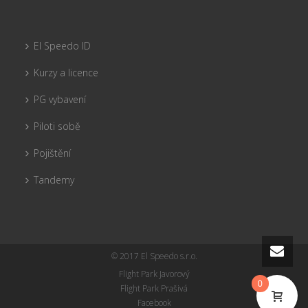
El Speedo ID
Kurzy a licence
PG vybavení
Piloti sobě
Pojištění
Tandemy
© 2017 El Speedo s.r.o.
Flight Park Javorový
0
Flight Park Prašivá
Facebook