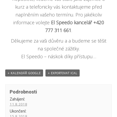
kurz a telefonicky vás kontaktujeme před
naplněním vašeho termínu. Pro jakékoliv
informace volejte
El Speedo kancelář +420
777 311 661
.
Děkujeme za vaši důvěru a a budeme se těšit
na společné zážitky.
El Speedo – náskok díky přístupu…
+ KALENDÁŘ GOOGLE
+ EXPORTOVAT ICAL
Podrobnosti
Zahájení:
11.8.2018
Ukončení:
15.8.2018