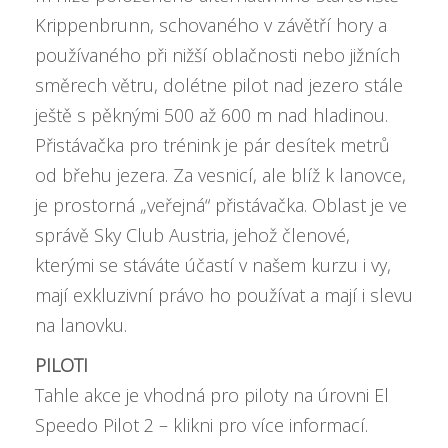
Krippenbrunn, schovaného v závětří hory a
používaného při nižší oblačnosti nebo jižních
směrech větru, dolétne pilot nad jezero stále
ještě s pěknými 500 až 600 m nad hladinou.
Přistávačka pro trénink je pár desítek metrů
od břehu jezera. Za vesnicí, ale blíž k lanovce,
je prostorná „veřejná“ přistávačka. Oblast je ve
správě Sky Club Austria, jehož členové,
kterými se stáváte účastí v našem kurzu i vy,
mají exkluzivní právo ho používat a mají i slevu
na lanovku.
PILOTI
Tahle akce je vhodná pro piloty na úrovni
El
Speedo Pilot 2 – klikni pro více informací
.