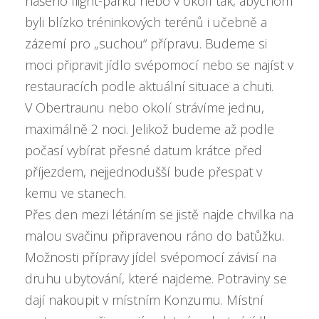
našeho flight-parku nebo v okolí tak, abychom
byli blízko tréninkových terénů i učebně a
zázemí pro „suchou“ přípravu. Budeme si
moci připravit jídlo svépomocí nebo se najíst v
restauracích podle aktuální situace a chuti.
V Obertraunu nebo okolí strávíme jednu,
maximálně 2 noci. Jelikož budeme až podle
počasí vybírat přesné datum krátce před
příjezdem, nejjednodušší bude přespat v
kemu ve stanech.
Přes den mezi létáním se jistě najde chvilka na
malou svačinu připravenou ráno do batůžku.
Možnosti přípravy jídel svépomocí závisí na
druhu ubytování, které najdeme. Potraviny se
dají nakoupit v místním Konzumu. Místní