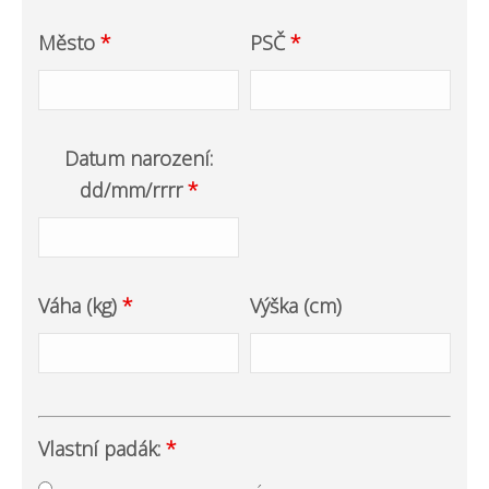
Město
*
PSČ
*
Datum narození:
dd/mm/rrrr
*
Váha (kg)
*
Výška (cm)
Vlastní padák:
*