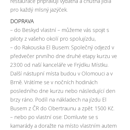
restaurace připravují vydatná a chutná jídla
pro každý mlsný jazýček.
DOPRAVA
– do Beskyd vlastní – můžeme vás spojit s
piloty z vašeho okolí pro spolujízdu,
– do Rakouska El Busem: Společný odjezd v
předvečer prvního dne druhé etapy kurzu ve
23:00 od naší kanceláře ve Frýdku Místku.
Další nástupní místa budou v Olomouci a v
Brně. Vrátíme se v nočních hodinách
posledního dne kurzu nebo následující den
brzy ráno. Podíl na nákladech na jízdu El
Busem z ČR do Obertraunu a zpět: 1500 Kč.
– nebo po vlastní ose: Domluvte se s
kamarády a doražte na místo vlastním autem