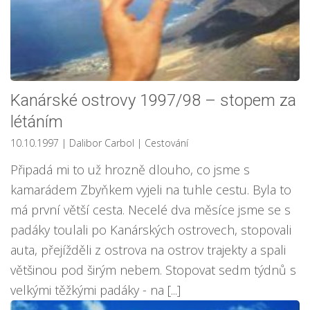
Kanárské ostrovy 1997/98 – stopem za
létáním
10.10.1997
| Dalibor Carbol
|
Cestování
Připadá mi to už hrozně dlouho, co jsme s
kamarádem Zbyňkem vyjeli na tuhle cestu. Byla to
má první větší cesta. Necelé dva měsíce jsme se s
padáky toulali po Kanárských ostrovech, stopovali
auta, přejížděli z ostrova na ostrov trajekty a spali
většinou pod širým nebem. Stopovat sedm týdnů s
velkými těžkými padáky - na [...]