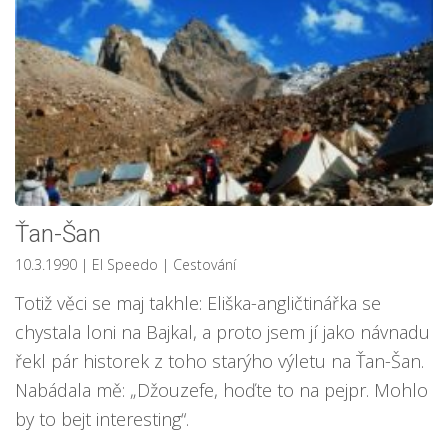
Ťan-Šan
10.3.1990
| El Speedo
|
Cestování
Totiž věci se maj takhle: Eliška-angličtinářka se
chystala loni na Bajkal, a proto jsem jí jako návnadu
řekl pár historek z toho starýho výletu na Ťan-Šan.
Nabádala mě: „Džouzefe, hoďte to na pejpr. Mohlo
by to bejt interesting“.