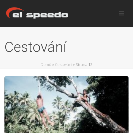
Cestování
Domů
»
Cestování
»
Strana 12