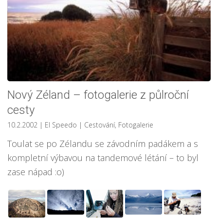
Nový Zéland – fotogalerie z půlroční
cesty
10.2.2002
| El Speedo
|
Cestování
,
Fotogalerie
Toulat se po Zélandu se závodním padákem a s
kompletní výbavou na tandemové létání – to byl
zase nápad :o)