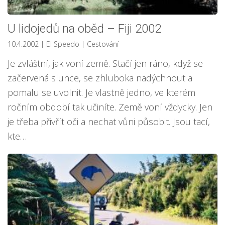
U lidojedů na oběd – Fiji 2002
10.4.2002
| El Speedo
|
Cestování
Je zvláštní, jak voní země. Stačí jen ráno, když se
začervená slunce, se zhluboka nadýchnout a
pomalu se uvolnit. Je vlastně jedno, ve kterém
ročním období tak učiníte. Země voní vždycky. Jen
je třeba přivřít oči a nechat vůni působit. Jsou tací,
kte…