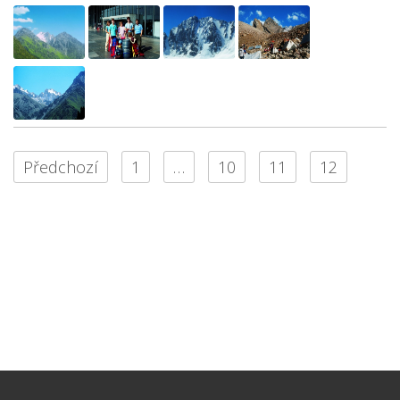
Předchozí
1
…
10
11
12