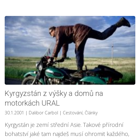
Kyrgyzstán z výšky a domů na
motorkách URAL
30.1.2001
| Dalibor Carbol
|
Cestování
,
Články
Kyrgystán je zemí střední Asie. Takové přírodní
bohatství jaké tam najdeš musí ohromit každého,