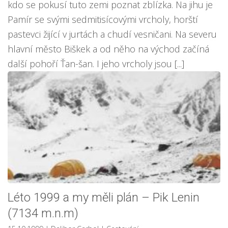
kdo se pokusí tuto zemi poznat zblízka. Na jihu je
Pamír se svými sedmitisícovými vrcholy, horští
pastevci žijící v jurtách a chudí vesničani. Na severu
hlavní město Biškek a od něho na východ začíná
další pohoří Ťan-šan. I jeho vrcholy jsou [...]
Léto 1999 a my měli plán – Pik Lenin
(7134 m.n.m)