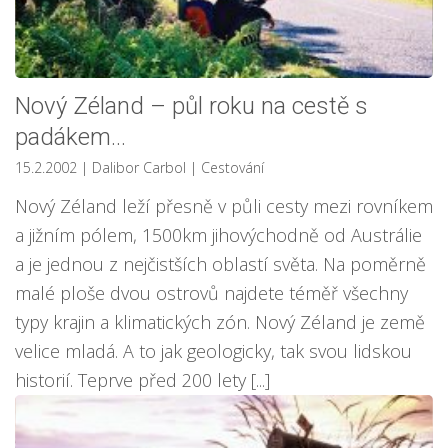
Nový Zéland – půl roku na cestě s
padákem…
15.2.2002
| Dalibor Carbol
|
Cestování
Nový Zéland leží přesně v půli cesty mezi rovníkem
a jižním pólem, 1500km jihovýchodně od Austrálie
a je jednou z nejčistších oblastí světa. Na poměrně
malé ploše dvou ostrovů najdete téměř všechny
typy krajin a klimatických zón. Nový Zéland je země
velice mladá. A to jak geologicky, tak svou lidskou
historií. Teprve před 200 lety [...]