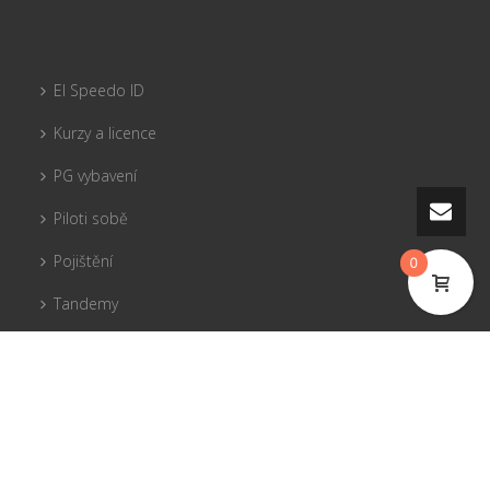
El Speedo ID
Kurzy a licence
PG vybavení
Piloti sobě
Pojištění
0
Tandemy
© 2017 El Speedo s.r.o.
Flight Park Javorový
Flight Park Prašivá