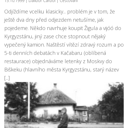
15.10.1999
| Dalibor Carbol
|
Cestování
Odjíždíme vcelku klasicky... problém je v tom, že
ještě dva dny před odjezdem netušíme, jak
pojedeme. Někdo navrhuje koupit Žigula a vijóó do
Kyrgyzstánu, jiný zase chce stopnout nějaký
vypečený kamion. Naštěstí vítězí zdravý rozum a po
5-ti denních debatách v Kačabaru (oblíbená
restaurace) objednáváme letenky z Moskvy do
Biškeku (hlavního města Kyrgyzstánu, starý název
[...]