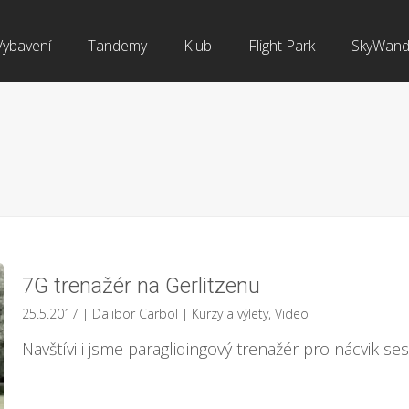
Vybavení
Tandemy
Klub
Flight Park
SkyWand
7G trenažér na Gerlitzenu
25.5.2017
| Dalibor Carbol
|
Kurzy a výlety
,
Video
Navštívili jsme paraglidingový trenažér pro nácvik se