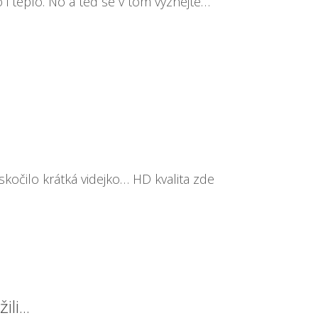
 i teplo. No a teď se v tom vyznejte…
skočilo krátká videjko… HD kvalita zde
žili…