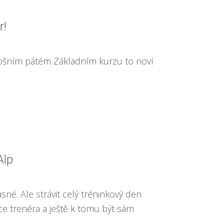
r!
etošním pátém Základním kurzu to noví
Alp
sné. Ale strávit celý tréninkový den
ce trenéra a ještě k tomu být sám