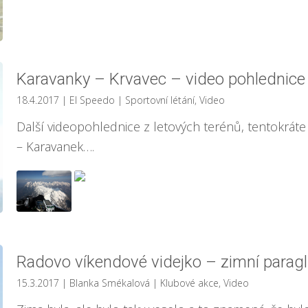
Karavanky – Krvavec – video pohlednice 
18.4.2017
| El Speedo
|
Sportovní létání
,
Video
Další videopohlednice z letových terénů, tentokráte
– Karavanek….
Radovo víkendové videjko – zimní parag
15.3.2017
| Blanka Smékalová
|
Klubové akce
,
Video