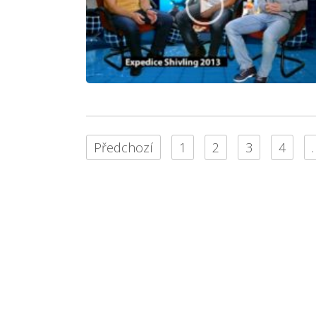
Předchozí
1
2
3
4