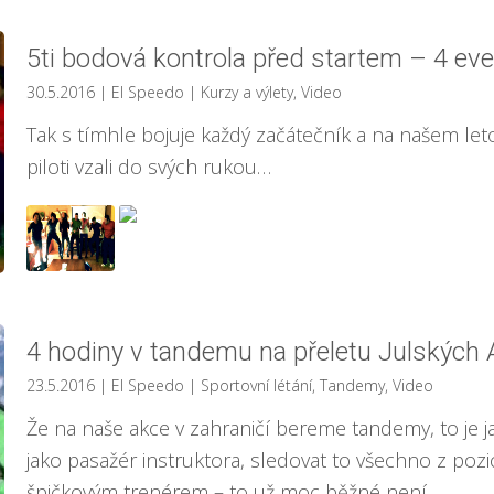
5ti bodová kontrola před startem – 4 eve
30.5.2016
| El Speedo
|
Kurzy a výlety
,
Video
Tak s tímhle bojuje každý začátečník a na našem l
piloti vzali do svých rukou…
4 hodiny v tandemu na přeletu Julských 
23.5.2016
| El Speedo
|
Sportovní létání
,
Tandemy
,
Video
Že na naše akce v zahraničí bereme tandemy, to je ja
jako pasažér instruktora, sledovat to všechno z pozi
špičkovým trenérem – to už moc běžné není…