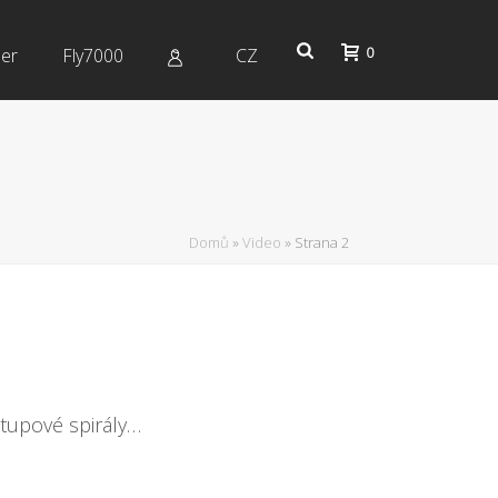
0
er
Fly7000
CZ
Domů
»
Video
»
Strana 2
stupové spirály…