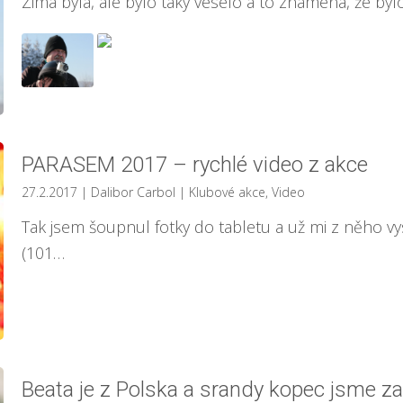
Zima byla, ale bylo taky veselo a to znamená, že bylo
PARASEM 2017 – rychlé video z akce
27.2.2017
| Dalibor Carbol
|
Klubové akce
,
Video
Tak jsem šoupnul fotky do tabletu a už mi z něho vy
(101…
Beata je z Polska a srandy kopec jsme za