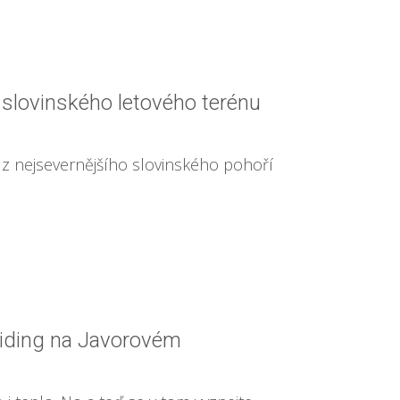
slovinského letového terénu
 z nejsevernějšího slovinského pohoří
liding na Javorovém