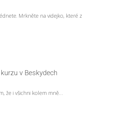
hlédnete. Mrkněte na videjko, které z
o kurzu v Beskydech
dím, že i všichni kolem mně…