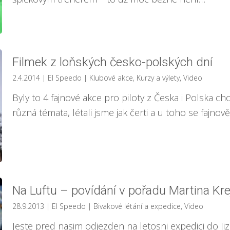
Filmek z loňských česko-polských dní
2.4.2014
| El Speedo
|
Klubové akce
,
Kurzy a výlety
,
Video
Byly to 4 fajnové akce pro piloty z Česka i Polska cho
různá témata, létali jsme jak čerti a u toho se fajnově
Na Luftu – povídání v pořadu Martina Kre
28.9.2013
| El Speedo
|
Bivakové létání a expedice
,
Video
Jeste pred nasim odjezden na letosni expedici do Jiz