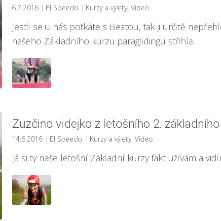
6.7.2016
| El Speedo
|
Kurzy a výlety
,
Video
Jestli se u nás potkáte s Beatou, tak ji určitě nepře
našeho Základního kurzu paraglidingu střihla.
Zuzčino videjko z letošního 2. základníh
14.6.2016
| El Speedo
|
Kurzy a výlety
,
Video
Já si ty naše letošní Základní kurzy fakt užívám a vi