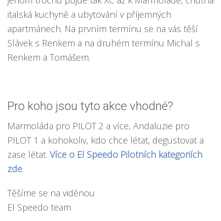
jenom trochu půjde tak XC až k Marmoladě, chutná
italská kuchyně a ubytování v příjemných
apartmánech. Na prvním termínu se na vás těší
Slávek s Renkem a na druhém termínu Michal s
Renkem a Tomášem.
Pro koho jsou tyto akce vhodné?
Marmoláda pro PILOT 2 a více, Andaluzie pro
PILOT 1 a kohokoliv, kdo chce létat, degustovat a
zase létat.
Více o El Speedo Pilotních kategoriích
zde
.
Těšíme se na viděnou
El Speedo team