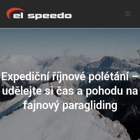
Expediční říjnové polétání –
udělejte si čas a pohodu na
fajnový paragliding