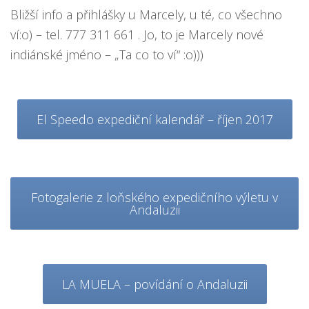
Bližší info a přihlášky u Marcely, u té, co všechno
ví:o) – tel. 777 311 661 . Jo, to je Marcely nové
indiánské jméno – „Ta co to ví“ :o)))
El Speedo expediční kalendář – říjen 2017
Fotogalerie z loňského expedičního výletu v
Andaluzii
LA MUELA – povídání o Andaluzii