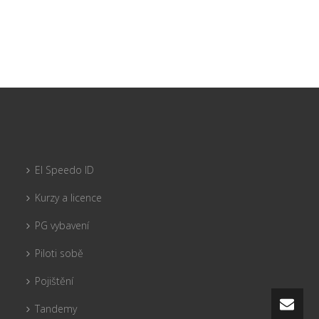
El Speedo ID
Kurzy a licence
PG vybavení
Piloti sobě
Pojištění
Tandemy