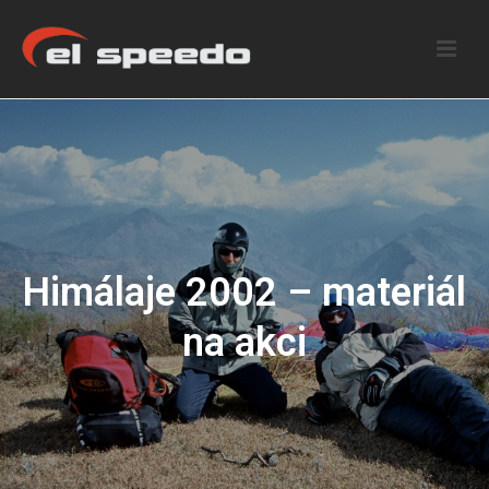
Himálaje 2002 – materiál
na akci