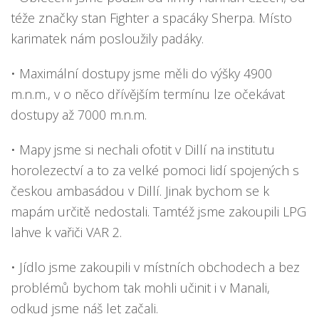
téže značky stan Fighter a spacáky Sherpa. Místo
karimatek nám posloužily padáky.
• Maximální dostupy jsme měli do výšky 4900
m.n.m., v o něco dřívějším termínu lze očekávat
dostupy až 7000 m.n.m.
• Mapy jsme si nechali ofotit v Dillí na institutu
horolezectví a to za velké pomoci lidí spojených s
českou ambasádou v Dillí. Jinak bychom se k
mapám určitě nedostali. Tamtéž jsme zakoupili LPG
lahve k vařiči VAR 2.
• Jídlo jsme zakoupili v místních obchodech a bez
problémů bychom tak mohli učinit i v Manali,
odkud jsme náš let začali.