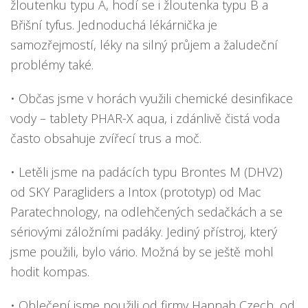
žloutenku typu A, hodí se i žloutenka typu B a
Břišní tyfus. Jednoduchá lékárnička je
samozřejmostí, léky na silný průjem a žaludeční
problémy také.
• Občas jsme v horách využili chemické desinfikace
vody – tablety PHAR-X aqua, i zdánlivě čistá voda
často obsahuje zvířecí trus a moč.
• Letěli jsme na padácích typu Brontes M (DHV2)
od SKY Paragliders a Intox (prototyp) od Mac
Paratechnology, na odlehčených sedačkách a se
sériovými záložními padáky. Jediný přístroj, který
jsme použili, bylo vário. Možná by se ještě mohl
hodit kompas.
• Oblečení jsme použili od firmy Hannah Czech, od