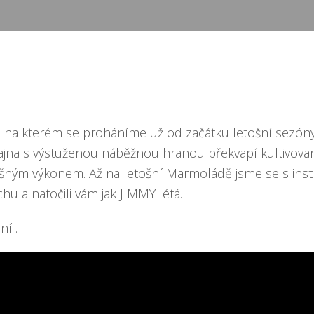
, na kterém se proháníme už od začátku letošní sezóny
ílajna s výstuženou náběžnou hranou překvapí kultivov
šným výkonem. Až na letošní Marmoládě jsme se s inst
chu a natočili vám jak JIMMY létá.
ání…