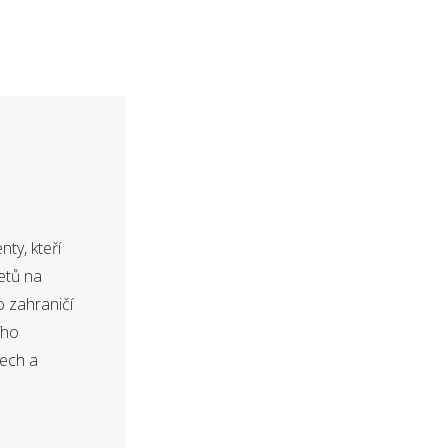
ty, kteří
etů na
o zahraničí
ího
dech a