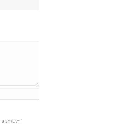
ů
a
smluvní