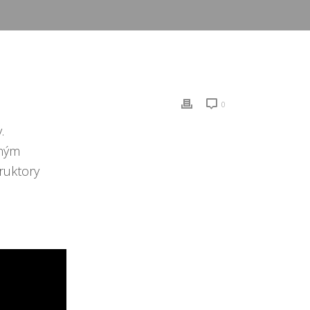
0
.
aným
ruktory