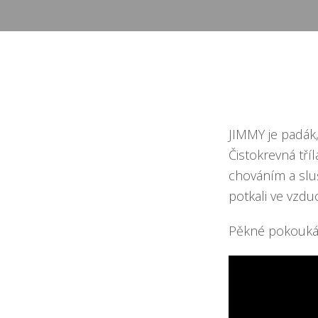
JIMMY je padák
Čistokrevná tř
chováním a slu
potkali ve vzdu
Pěkné pokouk