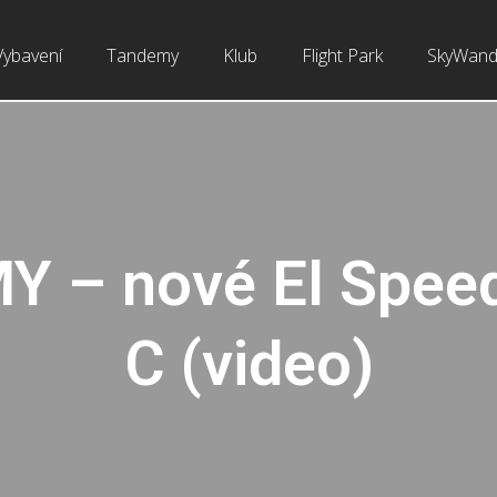
Vybavení
Tandemy
Klub
Flight Park
SkyWand
Y – nové El Spee
C (video)