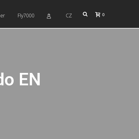
0
er
Fly7000
CZ
do EN