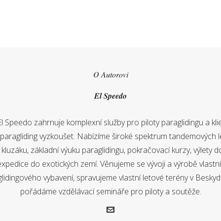
O Autorovi
El Speedo
El Speedo zahrnuje komplexní služby pro piloty paraglidingu a klien
í paragliding vyzkoušet. Nabízíme široké spektrum tandemových l
luzáku, základní výuku paraglidingu, pokračovací kurzy, výlety d
expedice do exotických zemí. Věnujeme se vývoji a výrobě vlastn
lidingového vybavení, spravujeme vlastní letové terény v Besky
pořádáme vzdělávací semináře pro piloty a soutěže.