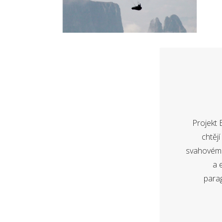
Projekt 
chtěj
svahovém k
a 
parag