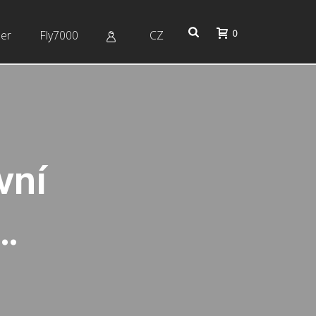
0
er
Fly7000
CZ
vní
…