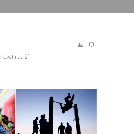
0
ôvat i další